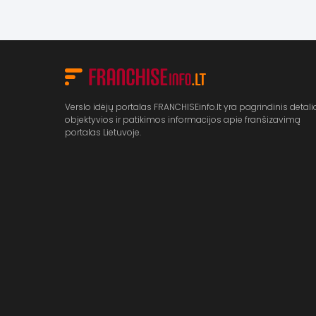
Verslo idėjų portalas FRANCHISEinfo.lt yra pagrindinis detali
objektyvios ir patikimos informacijos apie franšizavimą
portalas Lietuvoje.