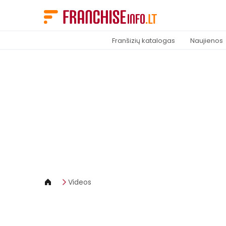
Slapukų valdymo skydelis
Franšizių katalogas
Naujienos
Videos