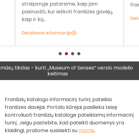
pat
franšizės pagrindu veiksiančio verslo...
ų,
fra
Detalesnė informacija
Det
ikslas - kurti
„Museum of Senses“ verslo modelio
Vis 
keitimas
vyres
Franšizių katalogo informacinį turinį pateikia
franšizės davėjai. Portalo kūrėjai pasilieka teisę
kontroliuoti franšizių kataloge pateikiamą informacinį
turinį. Jeigu pastebite, kad pateikti duomenys yra
klaidingi, prašome susisiekti su
mumis
.