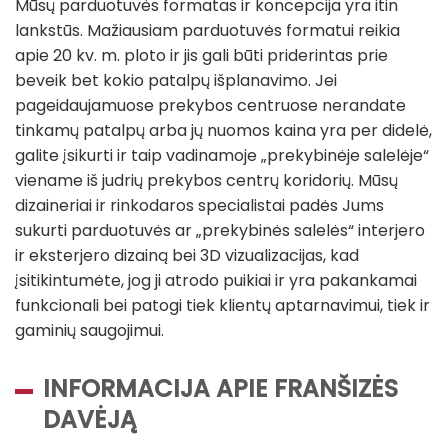
Mūsų parduotuvės formatas ir koncepcija yra itin
lankstūs. Mažiausiam parduotuvės formatui reikia
apie 20 kv. m. ploto ir jis gali būti priderintas prie
beveik bet kokio patalpų išplanavimo. Jei
pageidaujamuose prekybos centruose nerandate
tinkamų patalpų arba jų nuomos kaina yra per didelė,
galite įsikurti ir taip vadinamoje „prekybinėje salelėje“
viename iš judrių prekybos centrų koridorių. Mūsų
dizaineriai ir rinkodaros specialistai padės Jums
sukurti parduotuvės ar „prekybinės salelės“ interjero
ir eksterjero dizainą bei 3D vizualizacijas, kad
įsitikintumėte, jog ji atrodo puikiai ir yra pakankamai
funkcionali bei patogi tiek klientų aptarnavimui, tiek ir
gaminių saugojimui.
INFORMACIJA APIE FRANŠIZĖS
DAVĖJĄ