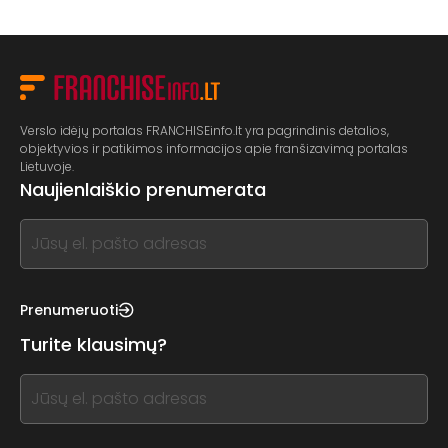
Verslo idėjų portalas FRANCHISEinfo.lt yra pagrindinis detalios,
objektyvios ir patikimos informacijos apie franšizavimą portalas
Lietuvoje.
Naujienlaiškio prenumerata
If
you
see
this,
Prenumeruoti
leave
Turite klausimų?
this
form
If
field
you
blank
see