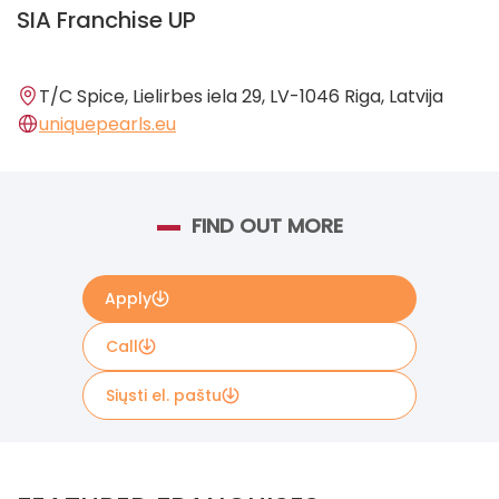
SIA Franchise UP
T/C Spice, Lielirbes iela 29, LV-1046 Riga, Latvija
uniquepearls.eu
FIND OUT MORE
Apply
Call
Siųsti el. paštu
Norėdami gauti detalesnę informaciją, užpildykite
žemiau esančią formą, kuri bus nusiųsta tiesiogiai