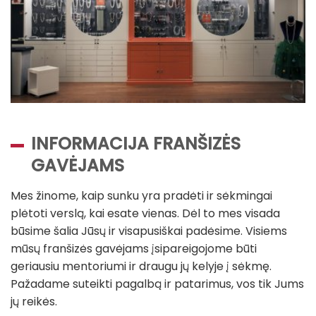
INFORMACIJA FRANŠIZĖS
GAVĖJAMS
Mes žinome, kaip sunku yra pradėti ir sėkmingai
plėtoti verslą, kai esate vienas. Dėl to mes visada
būsime šalia Jūsų ir visapusiškai padėsime. Visiems
mūsų franšizės gavėjams įsipareigojome būti
geriausiu mentoriumi ir draugu jų kelyje į sėkmę.
Pažadame suteikti pagalbą ir patarimus, vos tik Jums
jų reikės.