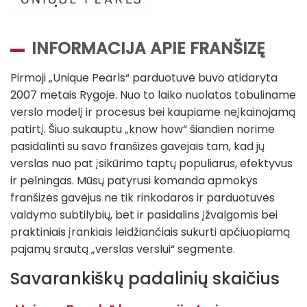
INFORMACIJA APIE FRANŠIZĘ
Pirmoji „Unique Pearls“ parduotuvė buvo atidaryta
2007 metais Rygoje. Nuo to laiko nuolatos tobuliname
verslo modelį ir procesus bei kaupiame neįkainojamą
patirtį. Šiuo sukauptu „know how“ šiandien norime
pasidalinti su savo franšizės gavėjais tam, kad jų
verslas nuo pat įsikūrimo taptų populiarus, efektyvus
ir pelningas. Mūsų patyrusi komanda apmokys
franšizės gavėjus ne tik rinkodaros ir parduotuvės
valdymo subtilybių, bet ir pasidalins įžvalgomis bei
praktiniais įrankiais leidžiančiais sukurti apčiuopiamą
pajamų srautą „verslas verslui“ segmente.
Savarankiškų padalinių skaičius