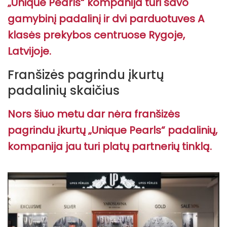
„Unique Pearls“ kompanija turi savo
gamybinį padalinį ir dvi parduotuves A
klasės prekybos centruose Rygoje,
Latvijoje.
Franšizės pagrindu įkurtų
padalinių skaičius
Nors šiuo metu dar nėra franšizės
pagrindu įkurtų „Unique Pearls“ padalinių,
kompanija jau turi platų partnerių tinklą.