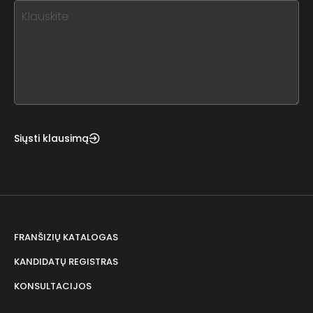
this,
leave
this
form
field
blank
Siųsti klausimą
FRANŠIZIŲ KATALOGAS
KANDIDATŲ REGISTRAS
KONSULTACIJOS