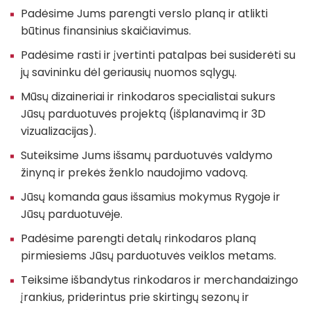
Padėsime Jums parengti verslo planą ir atlikti
būtinus finansinius skaičiavimus.
Padėsime rasti ir įvertinti patalpas bei susiderėti su
jų savininku dėl geriausių nuomos sąlygų.
Mūsų dizaineriai ir rinkodaros specialistai sukurs
Jūsų parduotuvės projektą (išplanavimą ir 3D
vizualizacijas).
Suteiksime Jums išsamų parduotuvės valdymo
žinyną ir prekės ženklo naudojimo vadovą.
Jūsų komanda gaus išsamius mokymus Rygoje ir
Jūsų parduotuvėje.
Padėsime parengti detalų rinkodaros planą
pirmiesiems Jūsų parduotuvės veiklos metams.
Teiksime išbandytus rinkodaros ir merchandaizingo
įrankius, priderintus prie skirtingų sezonų ir