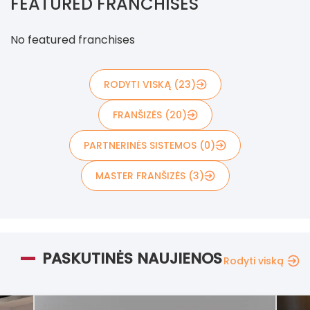
FEATURED FRANCHISES
No featured franchises
RODYTI VISKĄ (23)
FRANŠIZĖS (20)
PARTNERINĖS SISTEMOS (0)
MASTER FRANŠIZĖS (3)
PASKUTINĖS NAUJIENOS
Rodyti viską