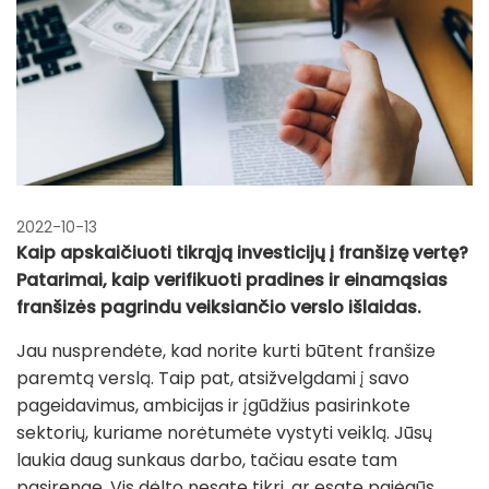
2022-10-13
Kaip apskaičiuoti tikrąją investicijų į franšizę vertę?
Patarimai, kaip verifikuoti pradines ir einamąsias
franšizės pagrindu veiksiančio verslo išlaidas.
Jau nusprendėte, kad norite kurti būtent franšize
paremtą verslą. Taip pat, atsižvelgdami į savo
pageidavimus, ambicijas ir įgūdžius pasirinkote
sektorių, kuriame norėtumėte vystyti veiklą. Jūsų
laukia daug sunkaus darbo, tačiau esate tam
pasirengę. Vis dėlto nesate tikri, ar esate pajėgūs