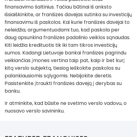
finansavimo šaltinius. Tačiau būtinai iš anksto
išsiaiškinkite, ar franšizės davėjas sutinka su investicijų
finansavimu iš paskolos. Kai kurie franšizės davėjai to
neleidžia, argumentuodami tuo, kad paskola per
daug apsunkina franšizės padalinio veiklos sąnaudas.
Kiti leidžia kredituotis tik iki tam tikros investicijų
sumos. Kadangi Lietuvoje bankai franšizės pagrindu
veikiančias įmones vertina taip pat, kaip ir bet kurį
kitą verslo subjektą, tiesiog ieškokite paskolos su
palankiausiomis sąlygomis. Nebijokite derėtis.
Pasistenkite įtraukti franšizės davėją į derybas su
banku.
Ir atminkite, kad būsite ne svetimo verslo vadovu, o
nuosavo verslo savininku.