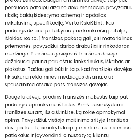
perduoda patalpų dizaino dokumentaciją, pavyzdžiui,
tikslią baldų išdėstymo schemą ir apdailos
reikalavimų specifikaciją. Verta išsiaiškinti, kas
padengs dizaino pritaikymo prie konkrečių patalpų
išlaidas. Be to, į franšizės paketą gali įeiti materialinės
priemonės, pavyzdžiui, darbo drabužiai ir rinkodaros
medžiaga. Franšizės gavėjas iš franšizės davėjo
dažniausiai gauna paruoštus lankstinukus, iškabas ar
plakatus. Tačiau gali būti ir taip, kad franšizės davėjas
tik sukuria reklaminės medžiagos dizainą, o už
spausdinimą atsako pats franšizės gavėjas.
Daugeliu atvejų pradinis franšizės mokestis taip pat
padengia apmokymo išlaidas. Prieš pasirašydami
franšizės sutartį išsiaiškinkite, ką tokie apmokymai
apims. Pavyzdžiui, viešojo maitinimo srityje franšizės
davėjas turėtų išmokyti, kaip gaminti meniu esančius
patiekalus ir įgyvendinti jo nustatytą klientų