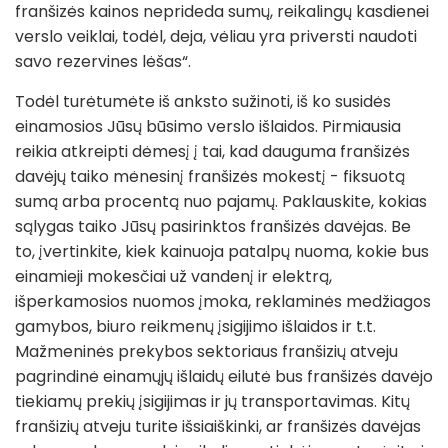
franšizės kainos neprideda sumų, reikalingų kasdienei
verslo veiklai, todėl, deja, vėliau yra priversti naudoti
savo rezervines lėšas“.
Todėl turėtumėte iš anksto sužinoti, iš ko susidės
einamosios Jūsų būsimo verslo išlaidos. Pirmiausia
reikia atkreipti dėmesį į tai, kad dauguma franšizės
davėjų taiko mėnesinį franšizės mokestį - fiksuotą
sumą arba procentą nuo pajamų. Paklauskite, kokias
sąlygas taiko Jūsų pasirinktos franšizės davėjas. Be
to, įvertinkite, kiek kainuoja patalpų nuoma, kokie bus
einamieji mokesčiai už vandenį ir elektrą,
išperkamosios nuomos įmoka, reklaminės medžiagos
gamybos, biuro reikmenų įsigijimo išlaidos ir t.t.
Mažmeninės prekybos sektoriaus franšizių atveju
pagrindinė einamųjų išlaidų eilutė bus franšizės davėjo
tiekiamų prekių įsigijimas ir jų transportavimas. Kitų
franšizių atveju turite išsiaiškinki, ar franšizės davėjas