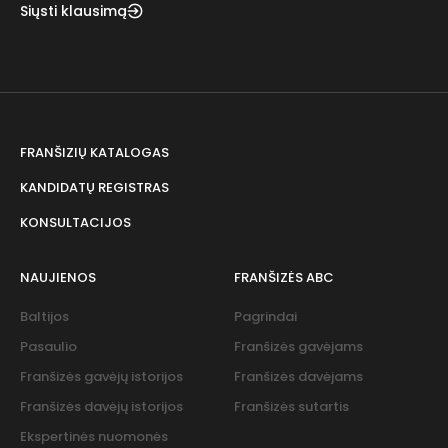
Siųsti klausimą
FRANŠIZIŲ KATALOGAS
KANDIDATŲ REGISTRAS
KONSULTACIJOS
NAUJIENOS
FRANŠIZĖS ABC
Baltijos
Pagrindai
Pasaulio
Franšizės gavėjams
Franšizės gavėjų istorijos
Franšizės davėjams
Franšizės davėjų istorijos
Franšizės sutartis
Ekspertinės nuomonės