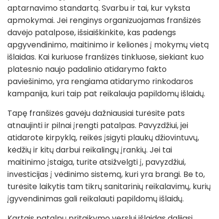
aptarnavimo standartą. Svarbu ir tai, kur vyksta
apmokymai. Jei renginys organizuojamas franšizės
davėjo patalpose, išsiaiškinkite, kas padengs
apgyvendinimo, maitinimo ir kelionės į mokymų vietą
išlaidas. Kai kuriuose franšizės tinkluose, siekiant kuo
platesnio naujo padalinio atidarymo fakto
paviešinimo, yra rengiama atidarymo rinkodaros
kampanija, kuri taip pat reikalauja papildomų išlaidų.
Tapę franšizės gavėju dažniausiai turėsite pats
atnaujinti ir pilnai įrengti patalpas. Pavyzdžiui, jei
atidarote kirpyklą, reikės įsigyti plaukų džiovintuvų,
kėdžių ir kitų darbui reikalingų įrankių. Jei tai
maitinimo įstaiga, turite atsižvelgti į, pavyzdžiui,
investicijas į vėdinimo sistemą, kuri yra brangi. Be to,
turėsite laikytis tam tikrų sanitarinių reikalavimų, kurių
įgyvendinimas gali reikalauti papildomų išlaidų.
Kartais patalpų pritaikymo verslui išlaidas dalijasi