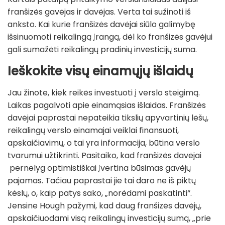
franšizės gavėjas ir davėjas. Verta tai sužinoti iš
anksto. Kai kurie franšizės davėjai siūlo galimybę
išsinuomoti reikalingą įrangą, dėl ko franšizės gavėjui
gali sumažėti reikalingų pradinių investicijų suma.
Ieškokite visų einamųjų išlaidų
Jau žinote, kiek reikės investuoti į verslo steigimą.
Laikas pagalvoti apie einamąsias išlaidas. Franšizės
davėjai paprastai nepateikia tikslių apyvartinių lėšų,
reikalingų verslo einamajai veiklai finansuoti,
apskaičiavimų, o tai yra informacija, būtina verslo
tvarumui užtikrinti. Pasitaiko, kad franšizės davėjai
pernelyg optimistiškai įvertina būsimas gavėjų
pajamas. Tačiau paprastai jie tai daro ne iš piktų
kėslų, o, kaip patys sako, „norėdami paskatinti“.
Jensine Hough pažymi, kad daug franšizės davėjų,
apskaičiuodami visą reikalingų investicijų sumą, „prie