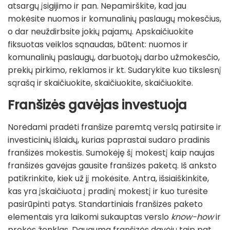
atsargų įsigijimo ir pan. Nepamirškite, kad jau
mokėsite nuomos ir komunalinių paslaugų mokesčius,
o dar neuždirbsite jokių pajamų. Apskaičiuokite
fiksuotas veiklos sąnaudas, būtent: nuomos ir
komunalinių paslaugų, darbuotojų darbo užmokesčio,
prekių pirkimo, reklamos ir kt. Sudarykite kuo tikslesnį
sąrašą ir skaičiuokite, skaičiuokite, skaičiuokite.
Franšizės gavėjas investuoja
Norėdami pradėti franšize paremtą verslą patirsite ir
investicinių išlaidų, kurias paprastai sudaro pradinis
franšizės mokestis. Sumokėję šį mokestį kaip naujas
franšizės gavėjas gausite franšizės paketą. Iš anksto
patikrinkite, kiek už jį mokėsite. Antra, išsiaiškinkite,
kas yra įskaičiuota į pradinį mokestį ir kuo turėsite
pasirūpinti patys. Standartiniais franšizės paketo
elementais yra laikomi sukauptas verslo
know-how
ir
prekės ženklas. Dauguma franšizės davėjų taip pat