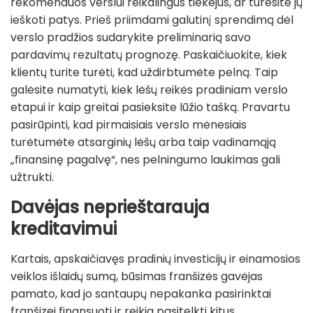
rekomenduos verslui reikalingus tiekėjus, ar turėsite jų
ieškoti patys. Prieš priimdami galutinį sprendimą dėl
verslo pradžios sudarykite preliminarią savo
pardavimų rezultatų prognozę. Paskaičiuokite, kiek
klientų turite turėti, kad uždirbtumėte pelną. Taip
galėsite numatyti, kiek lėšų reikės pradiniam verslo
etapui ir kaip greitai pasieksite lūžio tašką. Pravartu
pasirūpinti, kad pirmaisiais verslo mėnesiais
turėtumėte atsarginių lėšų arba taip vadinamąją
„finansinę pagalvę“, nes pelningumo laukimas gali
užtrukti.
Davėjas neprieštarauja
kreditavimui
Kartais, apskaičiavęs pradinių investicijų ir einamosios
veiklos išlaidų sumą, būsimas franšizės gavėjas
pamato, kad jo santaupų nepakanka pasirinktai
franšizei finansuoti ir reikia pasitelkti kitus