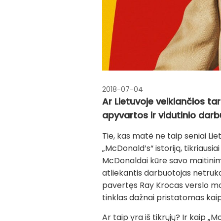
2018-07-04
Ar Lietuvoje veikiančios ta
apyvartos ir vidutinio darb
Tie, kas matė ne taip seniai Li
„McDonald’s“ istoriją, tikriausi
McDonaldai kūrė savo maitinimo
atliekantis darbuotojas netruk
pavertęs Ray Krocas verslo mode
tinklas dažnai pristatomas kaip
Ar taip yra iš tikrųjų? Ir kaip