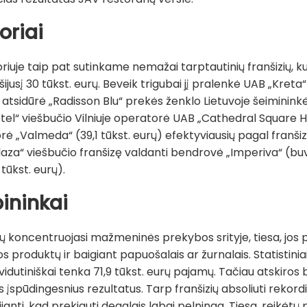
oriai
uje taip pat sutinkame nemažai tarptautinių franšizių, kur
ršijusį 30 tūkst. eurų. Beveik trigubai jį pralenkė UAB „Kreta“
e atsidūrė „Radisson Blu“ prekės ženklo Lietuvoje šeimininkė
otel“ viešbučio Vilniuje operatorė UAB „Cathedral Square Ho
rė „Valmeda“ (39,1 tūkst. eurų) efektyviausių pagal franšiz
Plaza“ viešbučio franšizę valdanti bendrovė „Imperiva“ (b
tūkst. eurų).
bininkai
ių koncentruojasi mažmeninės prekybos srityje, tiesa, jos p
 produktų ir baigiant papuošalais ar žurnalais. Statisti
dutiniškai tenka 71,9 tūkst. eurų pajamų. Tačiau atskiros b
 įspūdingesnius rezultatus. Tarp franšizių absoliuti rekor
dijanti, kad prekiauti degalais labai pelninga. Tiesa, reikėtų