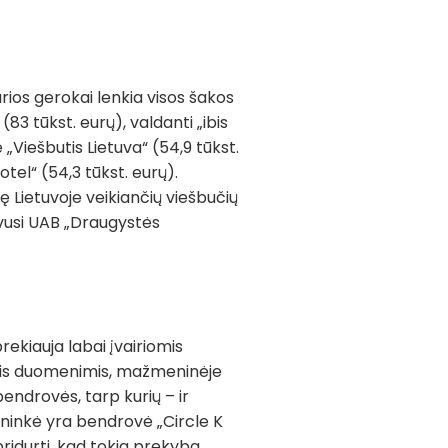
ios gerokai lenkia visos šakos
 (83 tūkst. eurų), valdanti „ibis
 „Viešbutis Lietuva“ (54,9 tūkst.
tel“ (54,3 tūkst. eurų).
ę Lietuvoje veikiančių viešbučių
uvusi UAB „Draugystės
rekiauja labai įvairiomis
niais duomenimis, mažmeninėje
endrovės, tarp kurių – ir
dininkė yra bendrovė „Circle K
 pridurti, kad tokia prekyba