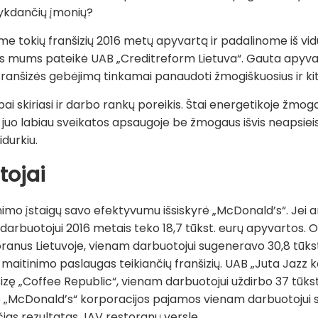
 vykdančių įmonių?
ėme tokių franšizių 2016 metų apyvartą ir padalinome iš vi
is mums pateikė UAB „Creditreform Lietuva“. Gauta apyva
ranšizės gebėjimą tinkamai panaudoti žmogiškuosius ir kitu
bai skiriasi ir darbo rankų poreikis. Štai energetikoje žmog
 juo labiau sveikatos apsaugoje be žmogaus išvis neapsieis
idurkiu.
tojai
inimo įstaigų savo efektyvumu išsiskyrė „McDonald’s“. Jei 
darbuotojui 2016 metais teko 18,7 tūkst. eurų apyvartos. 
oranus Lietuvoje, vienam darbuotojui sugeneravo 30,8 tūkst
p maitinimo paslaugas teikiančių franšizių. UAB „Juta Jazz
šizę „Coffee Republic“, vienam darbuotojui uždirbo 37 tūkst
 „McDonald’s“ korporacijos pajamos vienam darbuotojui sie
rečias rezultatas JAV restoranų versle.