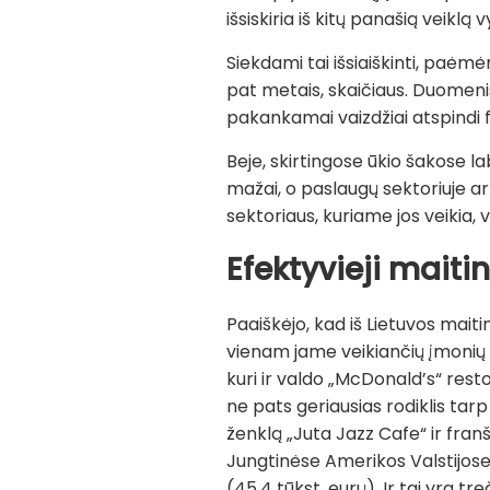
išsiskiria iš kitų panašią veiklą
Siekdami tai išsiaiškinti, paėm
pat metais, skaičiaus. Duomen
pakankamai vaizdžiai atspindi f
Beje, skirtingose ūkio šakose la
mažai, o paslaugų sektoriuje ar
sektoriaus, kuriame jos veikia, v
Efektyvieji
maitin
Paaiškėjo, kad iš Lietuvos mait
vienam jame veikiančių įmonių 
kuri ir valdo „McDonald’s“ rest
ne pats geriausias rodiklis tar
ženklą „Juta Jazz Cafe“ ir fran
Jungtinėse Amerikos Valstijose
(45,4 tūkst. eurų). Ir tai yra t