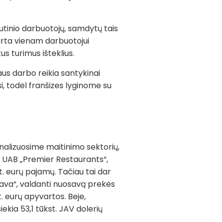
dutinio darbuotojų, samdytų tais
rta vienam darbuotojui
s turimus išteklius.
aus darbo reikia santykinai
i, todėl franšizes lyginome su
analizuosime maitinimo sektorių,
O UAB „Premier Restaurants“,
. eurų pajamų. Tačiau tai dar
 kava“, valdanti nuosavą prekės
. eurų apyvartos. Beje,
kia 53,1 tūkst. JAV dolerių