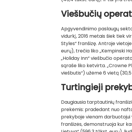
Viešbučių operat
Apgyvendinimo paslaugų sektori
vidurkį, 2016 metais šiek tiek vi
Styles“ franšizę. Antroje vietoj
eurų), trečia liko „Kempinski H
„Holiday Inn“ viešbučio operato
sąraše liko ketvirta. „Crowne 
viešbutis“) užėmė 6 vietą (30,5 
Turtingieji preky
Daugiausia tarptautinių franšiz
prekėmis: pradedant nuo naftos
prekyboje vienam darbuotojui vi
franšizės, demonstruoja kur kas
Lietuva“ (596,3 tūkst. eurų), liu