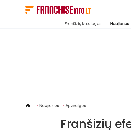
Slapukų valdymo skydelis
Franšizių katalogas
Naujienos
Naujienos
Apžvalgos
Franšizių e