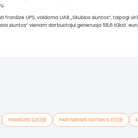
ų.
ti franšizė UPS, valdoma UAB „Skubios siuntos“, taipogi virši
bios siuntos“ vienam darbuotojui generuoja 58,6 tūkst. eurų
FRANŠIZĖS (20)
PARTNERINĖS SISTEMOS (0)
M