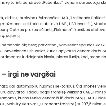
nšizę turinti bendrovė „Ruberikas“, vienam darbuotojui skai
inių dirbinių prekyba užsiimančios UAB „Trollbeads Baltics“ ro
 mažmenos sektoriaus atstovė UAB „LLVI Invest“ („Micabel
 eurų. Optikos prekes siūlanti „Fielmann“ franšizės atstov
urų. pajamų.
 personalo. Šią tiesą patvirtina „Narvesen“ spaudos kioskų
n Convenience Lithuania“, kurios apyvarta vienam darbuotoj
timentas ir didėjantis kioskų plotas liudija, kad įmonė rim
i
–
irgi ne vargšai
emažą dalį automobilių nuomos sektoriaus. Čia įmonės vie
 eurų apyvartą. Tačiau pagal franšizę veikianti UAB „Transpo
pajamomis, kurios tenka vienam iš 18 darbuotojų. UAB „Litidea
AB „Mobility Lietuva“ („Europcar“ franšizė) su 107,6 tūkst. e