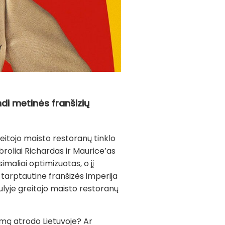
ndi metinės franšizių
reitojo maisto restoranų tinklo
 broliai Richardas ir Maurice’as
aliai optimizuotas, o jį
tarptautine franšizės imperija
ulyje greitojo maisto restoranų
vumą atrodo Lietuvoje? Ar