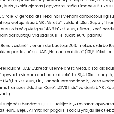
uris įskaičiuojamas į apyvartą, tačiau įmonėje iš tikrųjų 
„Circle K“ gerokai atsilieka, nors vienam darbuotojui irgi s
troje vietoje likusi UAB „Akreta“, valdanti „Suit Supply“ fr
eurų, o trečią vietą su 148,8 tūkst. eurų užima „Ikea“ pardu
am darbuotojui yra uždirbusi 141 tūkst. eurų pajamų.
„Benu vaistinė“ vienam darbuotojui 2016 metais uždirbo 103,
nšizes pardavinėjusi UAB „Nemuno vaistinė“ (131,5 tūkst. eu
ekiaujanti UAB „Akreta“ užėmė antrą vietą, o štai didžiaus
yvarta vienam darbuotojui siekė tik 81,4 tūkst. eurų. Ją
 (148,1 tūkst. eurų) ir „Danbalt International“, „Vero Moda“
ikams franšizes „Mother Care“, „OVS Kids“ valdanti UAB „K
vartą.
izuojančių bendrovių „CCC Baltija“ ir „Armitana“ apyvart
kst. eurų. Beje, „Armitana“ pagal šį skaičių yra jau šiek tiek