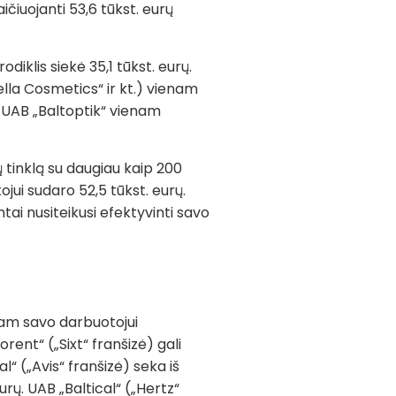
čiuojanti 53,6 tūkst. eurų
diklis siekė 35,1 tūkst. eurų.
la Cosmetics“ ir kt.) vienam
ė UAB „Baltoptik“ vienam
 tinklą su daugiau kaip 200
ui sudaro 52,5 tūkst. eurų.
tai nusiteikusi efektyvinti savo
nam savo darbuotojui
rent“ („Sixt“ franšizė) gali
l“ („Avis“ franšizė) seka iš
urų. UAB „Baltical“ („Hertz“