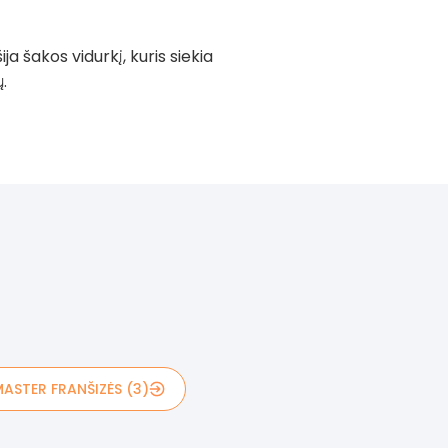
ja šakos vidurkį, kuris siekia
.
ASTER FRANŠIZĖS (3)