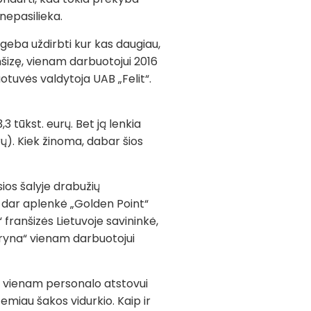
nepasilieka.
ugeba uždirbti kur kas daugiau,
anšizę, vienam darbuotojui 2016
otuvės valdytoja UAB „Felit“.
3 tūkst. eurų. Bet ją lenkia
rų). Kiek žinoma, dabar šios
ios šalyje drabužių
 dar aplenkė „Golden Point“
 franšizės Lietuvoje savininkė,
otryna“ vienam darbuotojui
a vienam personalo atstovui
 žemiau šakos vidurkio. Kaip ir