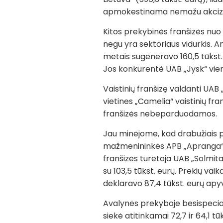
apmokestinama nemažu akcizu, k
Kitos prekybinės franšizės nuo 
negu yra sektoriaus vidurkis. An
metais sugeneravo 160,5 tūkst. 
Jos konkurentė UAB „Jysk“ vien
Vaistinių franšizę valdanti UAB 
vietines „Camelia“ vaistinių fra
franšizės nebeparduodamos.
Jau minėjome, kad drabužiais pr
mažmenininkės APB „Apranga“ ap
franšizės turėtoja UAB „Solmita“
su 103,5 tūkst. eurų. Prekių va
deklaravo 87,4 tūkst. eurų apy
Avalynės prekyboje besispecial
siekė atitinkamai 72,7 ir 64,1 tū