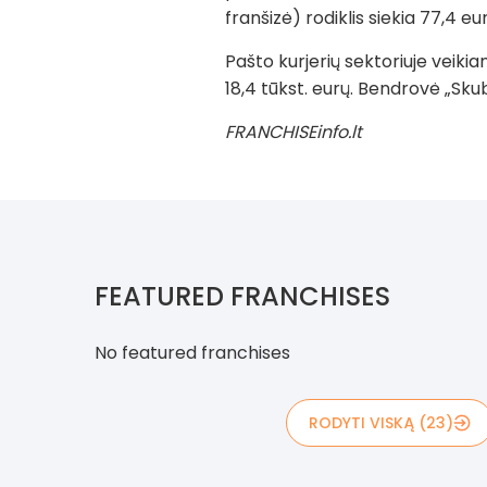
franšizė) rodiklis siekia 77,4 eur
Pašto kurjerių sektoriuje veikian
18,4 tūkst. eurų. Bendrovė „Sku
FRANCHISEinfo.lt
FEATURED FRANCHISES
No featured franchises
RODYTI VISKĄ (23)