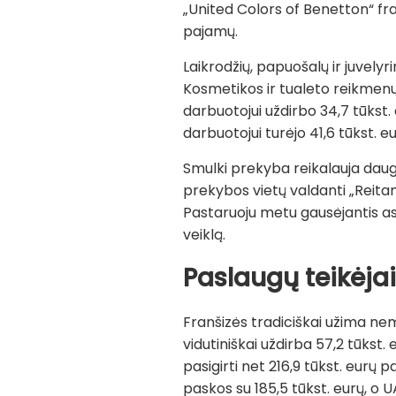
„United Colors of Benetton“ fra
pajamų.
Laikrodžių, papuošalų ir juvelyr
Kosmetikos ir tualeto reikmenų
darbuotojui uždirbo 34,7 tūkst.
darbuotojui turėjo 41,6 tūkst. e
Smulki prekyba reikalauja daug
prekybos vietų valdanti „Reita
Pastaruoju metu gausėjantis asor
veiklą.
Paslaugų teikėja
Franšizės tradiciškai užima n
vidutiniškai uždirba 57,2 tūkst.
pasigirti net 216,9 tūkst. eurų 
paskos su 185,5 tūkst. eurų, o U