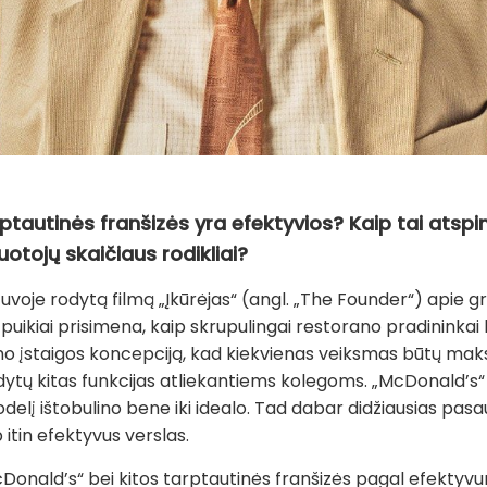
rptautinės franšizės yra efektyvios? Kaip tai atspi
uotojų skaičiaus rodikliai?
etuvoje rodytą filmą „Įkūrėjas“ (angl. „The Founder“) apie g
ai puikiai prisimena, kaip skrupulingai restorano pradininkai
 įstaigos koncepciją, kad kiekvienas veiksmas būtų maksim
dytų kitas funkcijas atliekantiems kolegoms. „McDonald’s“ 
lį ištobulino bene iki idealo. Tad dabar didžiausias pasa
 itin efektyvus verslas.
 „McDonald’s“ bei kitos tarptautinės franšizės pagal efekty