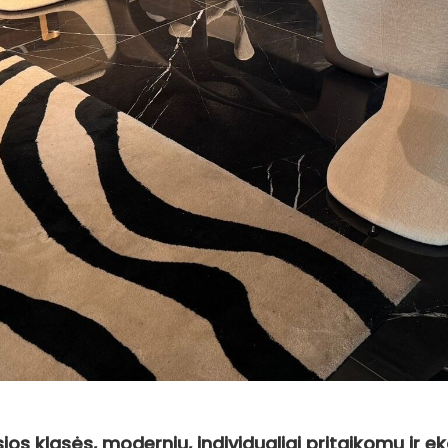
os klasės, modernių, individualiai pritaikomų ir e