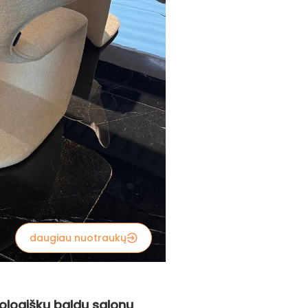
daugiau nuotraukų
kologiškų baldų salonų