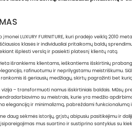
YMAS
 įmonei LUXURY FURNITURE, kuri pradėjo veiklą 2010 metai
iausios klasės ir individualiai pritaikomų baldų sprendim
ekiant išplėsti verslą ir pasiekti platesnį klientų ratą.
eta išrankiems klientams, ieškantiems išskirtinių praban
 elegancija, rafinuotumu ir neprilygstamu meistriškumu. 
ankomis iš geriausių medžiagų, skirtų pagražinti bet kur
 vizija – transformuoti namus išskirtiniais baldais. Mūsų p
endradarbiavimo su meistrais, kurie yra medžio apdirbim
rina eleganciją ir minimalizmą, pabrėždami funkcionalumą 
daug sėkmės istorijų, grįstų abipusiu pasitikėjimu ir daliji
 įsipareigojimas mus suartino ir sustiprino santykius su kie