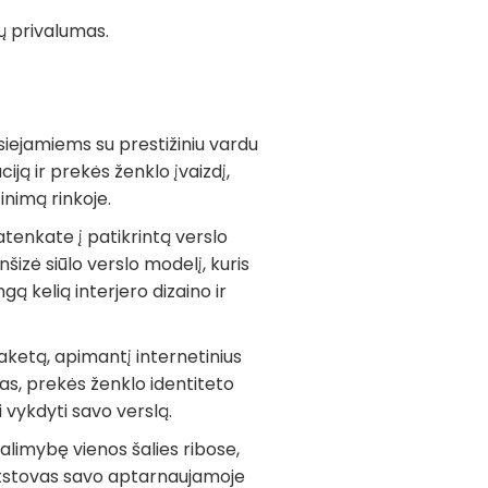
ų privalumas.
siejamiems su prestižiniu vardu
ą ir prekės ženklo įvaizdį,
inimą rinkoje.
atenkate į patikrintą verslo
šizė siūlo verslo modelį, kuris
ą kelią interjero dizaino ir
ketą, apimantį internetinius
as, prekės ženklo identiteto
 vykdyti savo verslą.
galimybę vienos šalies ribose,
 atstovas savo aptarnaujamoje