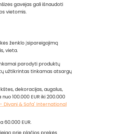
nšizės gavėjas gali išnaudoti
os vietomis.
ekės ženklo įsipareigojimą
s, vieta.
tinkamai parodyti produktų
tų užtikrintas tinkamas atsargų
okštes, dekoracijas, augalus,
a nuo 100.000 EUR iki 200.000
- Divani & Sofa' International
kia 60.000 EUR.
ieigą prie plačios prekės