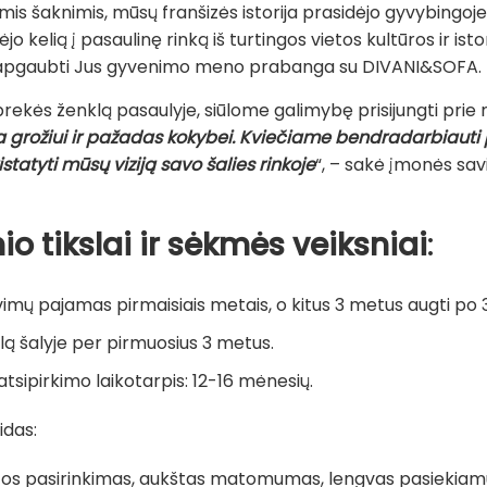
mis šaknimis, mūsų franšizės istorija prasidėjo gyvybingoj
o kelią į pasaulinę rinką iš turtingos vietos kultūros ir istor
ra apgaubti Jus gyvenimo meno prabanga su DIVANI&SOFA.
rekės ženklą pasaulyje, siūlome galimybę prisijungti prie m
ra grožiui ir pažadas kokybei. Kviečiame bendradarbiauti p
statyti mūsų viziją savo šalies rinkoje
“, – sakė įmonės savi
io tikslai ir sėkmės veiksniai
:
vimų pajamas pirmaisiais metais, o kitus 3 metus augti po
lą šalyje per pirmuosius 3 metus.
atsipirkimo laikotarpis: 12-16 mėnesių.
idas:
etos pasirinkimas, aukštas matomumas, lengvas pasiekiam