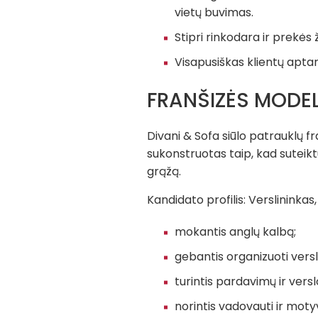
vietų buvimas.
Stipri rinkodara ir prekės 
Visapusiškas klientų apta
FRANŠIZĖS MODE
Divani & Sofa siūlo patrauklų fr
sukonstruotas taip, kad suteik
grąžą.
Kandidato profilis: Verslininkas,
mokantis anglų kalbą;
gebantis organizuoti vers
turintis pardavimų ir vers
norintis vadovauti ir moty