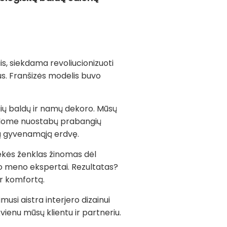
s, siekdama revoliucionizuoti
us. Franšizės modelis buvo
gių baldų ir namų dekoro. Mūsų
Siūlome nuostabų prabangių
ią gyvenamąją erdvę.
rekės ženklas žinomas dėl
o meno ekspertai. Rezultatas?
ir komfortą.
musi aistra interjero dizainui
kvienu mūsų klientu ir partneriu.