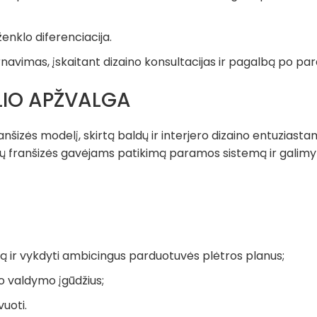
ženklo diferenciacija.
rnavimas, įskaitant dizaino konsultacijas ir pagalbą po pa
LIO APŽVALGA
anšizės modelį, skirtą baldų ir interjero dizaino entuziast
tų franšizės gavėjams patikimą paramos sistemą ir galimy
lą ir vykdyti ambicingus parduotuvės plėtros planus;
lo valdymo įgūdžius;
vuoti.