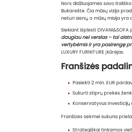
Nors didžiuojamės savo itališko
Bukarešte. Čia mūsų vizija pradėj
neturi sienų, o mūsų misija y
Siekiant išplėsti DIVANI&SOFA p
daugiau nei verslas – tai aist
vertybėmis ir yra pasirengę pri
LUXURY FURNITURE įkūrėjas.
Franšizės padalin
Pasiekti 2 mln. EUR parda
Sukurti stiprų prekės ženk
Konservatyvus investicijų 
Franšizės sėkmei sukuria priela
Strategiškai tinkamos vi