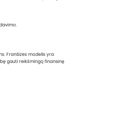
rdavimo.
ams. Franšizės modelis yra
bę gauti reikšmingą finansinę