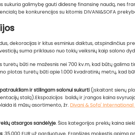
umas sukuria galimybę gauti didesnę finansinę naudą, nes fra
otencialą be konkurencijos su kitomis DIVANI&SOFA prekyb
ijos
dus, dekoracijas ir kitus esminius daiktus, atspindinčius pr
investicijų suma priklauso nuo tokių veiksnių kaip salono dydi
as turėtų būti ne mažesnis nei 700 kv.m, kad būtų galima 
mo plotas turėtų būti apie 1.000 kvadratinių metrų, kad bū
i patraukliam ir stilingam salonui sukurti
(įskaitant sienų pl
entacijų stalą).Ekspozicijos baldų ir įrangos kaina svyruoj
laida iš mūsų asortimento, žr.
Divani & Sofa' International 
ekių atsargos sandėlyje
. Šios kategorijos prekių kaina sie
is
: 35.000 EUR už parduotuvę. Franšizės mokestis apima pr