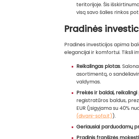
teritorijoje. Šis išskirtin
visą savo šalies rinkos p
Pradinės investic
Pradinės investicijos apima bal
elegancijai ir komfortui. Tiksli 
Reikalingas plotas
. Salon
asortimentą, o sandėliavi
valdymas.
Prekės ir baldai, reikaling
registratūros baldus, prez
EUR (įsigyjama su 40% nuo
(divani-sofa.it)
).
Geriausiai parduodamų pr
Pradinis franšizės mokest