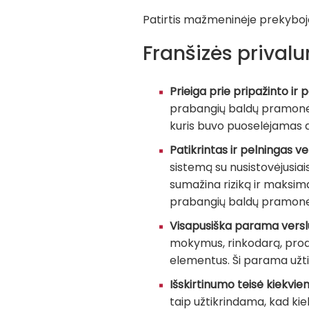
Patirtis mažmeninėje prekyboje
Franšizės prival
Prieiga prie pripažinto ir
prabangių baldų pramonėje
kuris buvo puoselėjamas dau
Patikrintas ir pelningas v
sistemą su nusistovėjusiais
sumažina riziką ir maksima
prabangių baldų pramonė
Visapusiška parama versl
mokymus, rinkodarą, produ
elementus. Ši parama užtik
Išskirtinumo teisė kiekvien
taip užtikrindama, kad ki