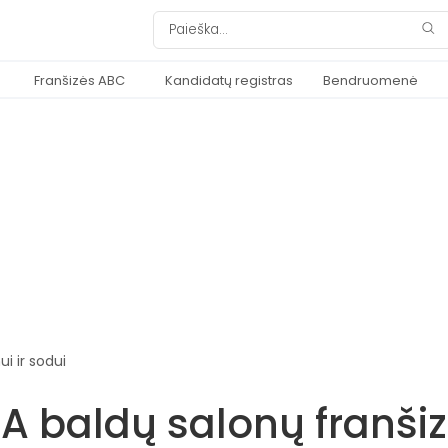
Franšizės ABC
Kandidatų registras
Bendruomenė
i ir sodui
 baldų salonų franšizė