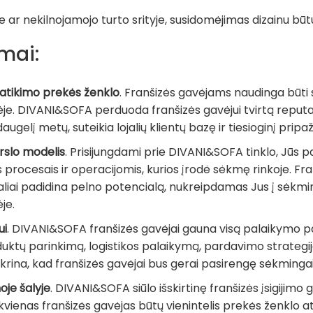
 ar nekilnojamojo turto srityje, susidomėjimas dizainu būt
umai:
 patikimo prekės ženklo
. Franšizės gavėjams naudinga būti 
. DIVANI&SOFA perduoda franšizės gavėjui tvirtą reputacij
gelį metų, suteikia lojalių klientų bazę ir tiesioginį pripaž
erslo modelis
. Prisijungdami prie DIVANI&SOFA tinklo, Jūs p
 procesais ir operacijomis, kurios įrodė sėkmę rinkoje. Fran
liai padidina pelno potencialą, nukreipdamas Jus į sėkming
je.
ui
. DIVANI&SOFA franšizės gavėjai gauna visą palaikymo pa
ktų parinkimą, logistikos palaikymą, pardavimo strategij
rina, kad franšizės gavėjai bus gerai pasirengę sėkmingai
oje šalyje
. DIVANI&SOFA siūlo išskirtinę franšizės įsigijimo 
ekvienas franšizės gavėjas būtų vienintelis prekės ženklo