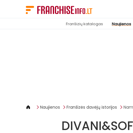
Slapukų valdymo skydelis
Franšizių katalogas
Naujienos
Naujienos
Franšizės davėjų istorijos
Namu
DIVANI&SOFA