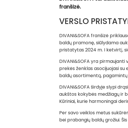
franšizė.
VERSLO PRISTAT
DIVANI&SOFA franšizė priklauso
baldų pramonę, siūlydama aukšč
pristatytas 2024 m. I ketvirtį, si
DIVANI&SOFA yra pirmaujanti vi
prekės ženklas asocijuojasi su
baldų asortimentą, pagamintų r
DIVANI&SOFA širdyje slypi drąsi
aukštos kokybės medžiagų ir b
Kūriniai, kurie harmoningai de
Per savo veiklos metus sukūrėme 
bei prabangių baldų grožiui. Šis