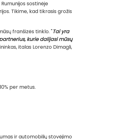
e Rumunijos sostinėje
ijos. Tikime, kad tikrasis grožis
ūsų franšizės tinklo. "
Tai yra
artnerius, kurie dalijasi mūsų
ninkas, italas Lorenzo Dimagli,
 30% per metus.
umas ir automobilių stovėjimo