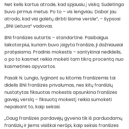
Net kelis kartus atrodė, kad spjausiu į viską. Sudėtinga
buvo pirmus metus. Po to – vis lengviau. Dabar jau
atrodo, kad visi galėtų dirbti šiame versle“, – šypsosi
„BNI Lietuva“ vadovas.
BNI franšizės sutartis – standartinė. Pasibaigus
laikotarpiui, kuriam buvo įsigyta franšizė, ji dažniausiai
pratęsiama. Pradinis mokestis – santykinai nedidelis,
o po to kasmet reikia mokėti tam tikrą procentą nuo
kasmetinės apyvartos.
Pasak N. Lungio, lyginant su kitomis franšizėmis tai
didelis BNI franšizės privalumas, nes kitų franšizių
nustatytas fiksuotas mokestis apsunkina franšizės
gavėjų verslą – fiksuotą mokestį reikia sumokėti
nepaisant to, kaip sekasi.
„Daug franšizės pardavėjų gyvena tik iš parduodamų
franšizių ir jiems visiškai nerūpi, kaip seksis franšizės