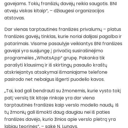
gavėjams. Tokių franšizių davėjų reikia saugotis. BNI
atveju viskas kitaip“, – džiaugėsi organizacijos
atstovas.
Dar vienas tarptautinės franšizės privalumų – platus
franšizės gavėjų tinklas, kurie noriai dalijasi pagalba ir
patarimais. Visame pasaulyje veikiantys BNI franšizės
gavėjai yra susijungę į privačią susirašinėjimo
programėlės „WhatsApp“ grupę. Pakanka tik
parašyti klausimą ir iš skirtingų pasaulio kraštų
atskriejantys atsakymai išmaniajame telefone
pasirodo net nebaigus išgerti puodelio kavos.
„Tai, kad gali bendrauti su žmonėmis, kurie vysto tokį
patį verslą tik kitoje rinkoje yra dar viena
tarptautinės franšizės kaip verslo modelio naudų. Iš
tų žmonių gali išmokti daug daugiau nei iš paties
franšizės davėjo, kurio žinios apie verslo plėtrą yra
labiau teorinės“, – sakė N. Lungys.