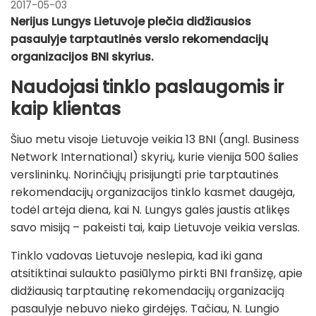
2017-05-03
Nerijus Lungys Lietuvoje plečia didžiausios
pasaulyje tarptautinės verslo rekomendacijų
organizacijos BNI skyrius.
Naudojasi tinklo paslaugomis ir
kaip klientas
Šiuo metu visoje Lietuvoje veikia 13 BNI (angl. Business
Network International) skyrių, kurie vienija 500 šalies
verslininkų. Norinčiųjų prisijungti prie tarptautinės
rekomendacijų organizacijos tinklo kasmet daugėja,
todėl artėja diena, kai N. Lungys galės jaustis atlikęs
savo misiją – pakeisti tai, kaip Lietuvoje veikia verslas.
Tinklo vadovas Lietuvoje neslepia, kad iki gana
atsitiktinai sulaukto pasiūlymo pirkti BNI franšizę, apie
didžiausią tarptautinę rekomendacijų organizaciją
pasaulyje nebuvo nieko girdėjęs. Tačiau, N. Lungio