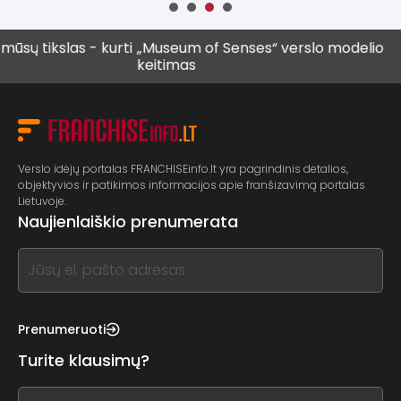
las - kurti
„Museum of Senses“ verslo modelio
Vis daug
keitimas
vyresnių 
Verslo idėjų portalas FRANCHISEinfo.lt yra pagrindinis detalios,
objektyvios ir patikimos informacijos apie franšizavimą portalas
Lietuvoje.
Naujienlaiškio prenumerata
If
you
see
this,
Prenumeruoti
leave
Turite klausimų?
this
form
If