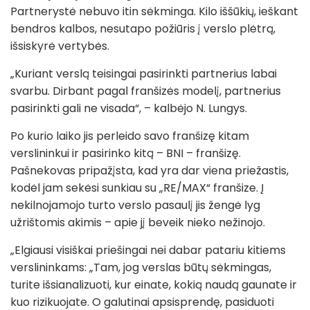
Partnerystė nebuvo itin sėkminga. Kilo iššūkių, ieškant
bendros kalbos, nesutapo požiūris į verslo plėtrą,
išsiskyrė vertybės.
„Kuriant verslą teisingai pasirinkti partnerius labai
svarbu. Dirbant pagal franšizės modelį, partnerius
pasirinkti gali ne visada“, – kalbėjo N. Lungys.
Po kurio laiko jis perleido savo franšizę kitam
verslininkui ir pasirinko kitą – BNI – franšizę.
Pašnekovas pripažįsta, kad yra dar viena priežastis,
kodėl jam sekėsi sunkiau su „RE/MAX“ franšize. Į
nekilnojamojo turto verslo pasaulį jis žengė lyg
užrištomis akimis – apie jį beveik nieko nežinojo.
„Elgiausi visiškai priešingai nei dabar patariu kitiems
verslininkams: „Tam, jog verslas būtų sėkmingas,
turite išsianalizuoti, kur einate, kokią naudą gaunate ir
kuo rizikuojate. O galutinai apsisprendę, pasiduoti