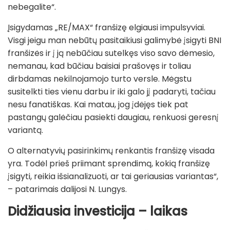
nebegalite“.
Įsigydamas „RE/MAX“ franšizę elgiausi impulsyviai.
Visgi jeigu man nebūtų pasitaikiusi galimybė įsigyti BNI
franšizės ir į ją nebūčiau sutelkęs viso savo dėmesio,
nemanau, kad būčiau baisiai prašovęs ir toliau
dirbdamas nekilnojamojo turto versle. Mėgstu
susitelkti ties vienu darbu ir iki galo jį padaryti, tačiau
nesu fanatiškas. Kai matau, jog įdėjęs tiek pat
pastangų galėčiau pasiekti daugiau, renkuosi geresnį
variantą.
O alternatyvių pasirinkimų renkantis franšizę visada
yra. Todėl prieš priimant sprendimą, kokią franšizę
įsigyti, reikia išsianalizuoti, ar tai geriausias variantas“,
– patarimais dalijosi N. Lungys.
Didžiausia investicija – laikas