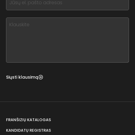
field
you
blank
see
this,
leave
this
form
field
blank
Siųsti klausimą
FRANŠIZIŲ KATALOGAS
KANDIDATŲ REGISTRAS