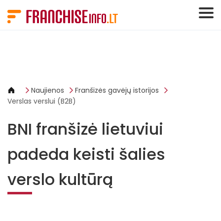
Slapukų valdymo skydelis
Naujienos
Franšizės gavėjų istorijos
Verslas verslui (B2B)
BNI franšizė lietuviui
padeda keisti šalies
verslo kultūrą