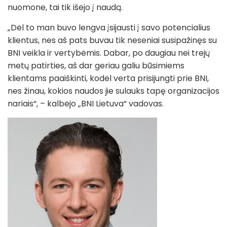
nuomone, tai tik išėjo į naudą.
„Dėl to man buvo lengva įsijausti į savo potencialius
klientus, nes aš pats buvau tik neseniai susipažinęs su
BNI veikla ir vertybėmis. Dabar, po daugiau nei trejų
metų patirties, aš dar geriau galiu būsimiems
klientams paaiškinti, kodėl verta prisijungti prie BNI,
nes žinau, kokios naudos jie sulauks tapę organizacijos
nariais“, – kalbėjo „BNI Lietuva“ vadovas.