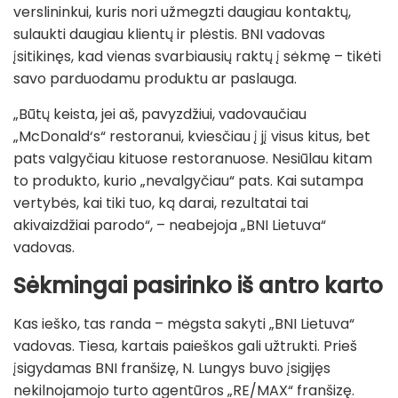
verslininkui, kuris nori užmegzti daugiau kontaktų,
sulaukti daugiau klientų ir plėstis. BNI vadovas
įsitikinęs, kad vienas svarbiausių raktų į sėkmę – tikėti
savo parduodamu produktu ar paslauga.
„Būtų keista, jei aš, pavyzdžiui, vadovaučiau
„McDonald‘s“ restoranui, kviesčiau į jį visus kitus, bet
pats valgyčiau kituose restoranuose. Nesiūlau kitam
to produkto, kurio „nevalgyčiau“ pats. Kai sutampa
vertybės, kai tiki tuo, ką darai, rezultatai tai
akivaizdžiai parodo“, – neabejoja „BNI Lietuva“
vadovas.
Sėkmingai pasirinko iš antro karto
Kas ieško, tas randa – mėgsta sakyti „BNI Lietuva“
vadovas. Tiesa, kartais paieškos gali užtrukti. Prieš
įsigydamas BNI franšizę, N. Lungys buvo įsigijęs
nekilnojamojo turto agentūros „RE/MAX“ franšizę.