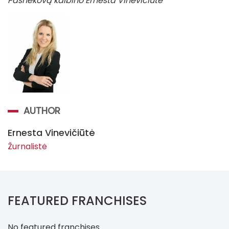
Pašnekovą kalbino Ernesta Vinevičiūtė
AUTHOR
Ernesta Vinevičiūtė
Žurnalistė
FEATURED FRANCHISES
No featured franchises