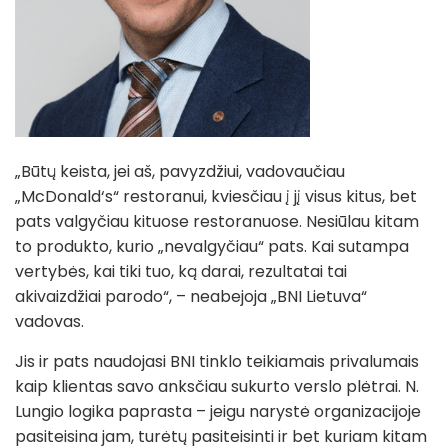
„Būtų keista, jei aš, pavyzdžiui, vadovaučiau
„McDonald‘s“ restoranui, kviesčiau į jį visus kitus, bet
pats valgyčiau kituose restoranuose. Nesiūlau kitam
to produkto, kurio „nevalgyčiau“ pats. Kai sutampa
vertybės, kai tiki tuo, ką darai, rezultatai tai
akivaizdžiai parodo“, – neabejoja „BNI Lietuva“
vadovas.
Jis ir pats naudojasi BNI tinklo teikiamais privalumais
kaip klientas savo anksčiau sukurto verslo plėtrai. N.
Lungio logika paprasta – jeigu narystė organizacijoje
pasiteisina jam, turėtų pasiteisinti ir bet kuriam kitam