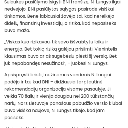
Sulaukęs pasiūlymo įsigyti BNI franšizę, N. Lungys ilgai
nedvejojo. BNI pasiūlytos sąlygos pasirodė visiškai
tinkamos. Bene labiausiai žavėjo tai, kad nereikėjo
didelių finansinių investicijų, o rizika, kad nepasiseks
buvo maža.
„Viskas kuo rizikavau, tik savo iššvaistytu laiku ir
energija. Bet tokią riziką galėjau prisiimti. Vienintelis
klausimas buvo ar aš sugebėsiu plėsti šį verslą. Bet
juk nepabandęs nesužinosi“, – juokėsi N. Lungys.
Apsispręsti bristi į nežinomus vandenis N. Lungiui
padėjo ir tai, kad BNI – didžiausia tarptautinė
rekomendacijų organizacija visame pasaulyje. Ji
veikia 70 šalių ir vienija daugiau nei 200 tūkstančių
narių. Nors Lietuvoje panašaus pobūdžio verslo klubai
buvo visiška naujovė, N. Lungys tikėjo, kad jam
pasiseks.