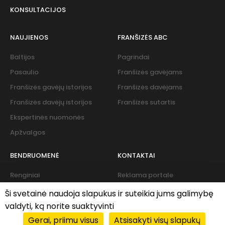
KONSULTACIJOS
NAUJIENOS
FRANŠIZĖS ABC
Baltijos
Pagrindai
Pasaulio
Franšizės gavėjams
Franšizės gavėjų istorijos
Franšizės davėjams
Franšizės davėjų istorijos
Franšizės sutartis
Ekspertinės nuomonės
Apžvalgos
BENDRUOMENĖ
KONTAKTAI
Renginiai
Reklama portale
Naujienlaiškis
Ši svetainė naudoja slapukus ir suteikia jums galimybę
valdyti, ką norite suaktyvinti
Gerai, priimu visus
Atsisakyti visų slapukų