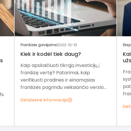
Franšizės gavėjams
|
2022-10-13
Eksp
Kiek ir kodėl tiek daug?
Kai
as
užs
Kaip apskaičiuoti tikrąją investicijų į
Fra
franšizę vertę? Patarimai, kaip
sys
verifikuoti pradines ir einamąsias
pat
franšizės pagrindu veiksiančio verslo...
ų,
fra
Detalesnė informacija
Det