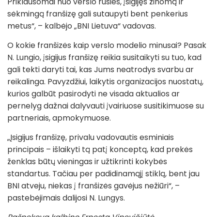
Priklausomai nuo verslo rūšies, įsigijęs žinomą ir
sėkmingą franšizę gali sutaupyti bent penkerius
metus“, – kalbėjo „BNI Lietuva“ vadovas.
O kokie franšizės kaip verslo modelio minusai? Pasak
N. Lungio, įsigijus franšizę reikia susitaikyti su tuo, kad
gali tekti daryti tai, kas Jums neatrodys svarbu ar
reikalinga. Pavyzdžiui, laikytis organizacijos nuostatų,
kurios galbūt pasirodyti ne visada aktualios ar
pernelyg dažnai dalyvauti įvairiuose susitikimuose su
partneriais, apmokymuose.
„Įsigijus franšizę, privalu vadovautis esminiais
principais – išlaikyti tą patį konceptą, kad prekės
ženklas būtų vieningas ir užtikrinti kokybės
standartus. Tačiau per padidinamąjį stiklą, bent jau
BNI atveju, niekas į franšizės gavėjus nežiūri“, –
pastebėjimais dalijosi N. Lungys.