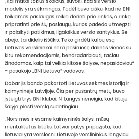
„Kai matai tokius skaičius, suvoki, kad šis verslo
modelis yra sėkmingas. Todėl buvo aišku, kad ne BNI
teikiamas paslaugas reikia derinti prie rinkos, o rinką
pripratinti prie šių paslaugų, kurios padeda užmegzti
ir palaikyti patikimus, ilgalaikius verslo santykius. Be
abejo, tai didelis iššūkis. Teko girdėti kalbų esą
Lietuvos verslininkai nėra pasiruošę dalintis vienas su
kitu rekomendacijomis, bendradarbiauti, tačiau
žinodamas, kaip tai veikia kitose šalyse, nepasidaviau“
– pasakojo „BNI Lietuva“ vadovas.
Dabar jis bando pakartoti Lietuvos sėkmės istoriją ir
kaimyninėje Latvijoje. Čia per pusantrų metų buvo
įsteigti trys BNI klubai. N. Lungys neneigia, kad kitoje
šalyje plėsti verslą sudėtingiau.
„Nors mes ir esame kaimyninės šalys, mūsų
mentalitetas kitoks. Latviai patys pripažįsta, kad
lietuviai yra verslesni. Lietuvoje verslininkus lengviau