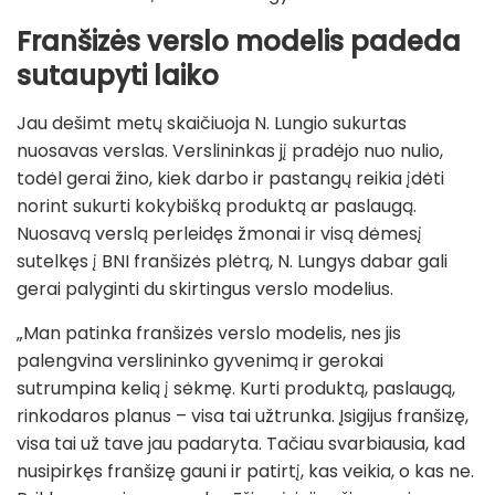
Franšizės verslo modelis padeda
sutaupyti laiko
Jau dešimt metų skaičiuoja N. Lungio sukurtas
nuosavas verslas. Verslininkas jį pradėjo nuo nulio,
todėl gerai žino, kiek darbo ir pastangų reikia įdėti
norint sukurti kokybišką produktą ar paslaugą.
Nuosavą verslą perleidęs žmonai ir visą dėmesį
sutelkęs į BNI franšizės plėtrą, N. Lungys dabar gali
gerai palyginti du skirtingus verslo modelius.
„Man patinka franšizės verslo modelis, nes jis
palengvina verslininko gyvenimą ir gerokai
sutrumpina kelią į sėkmę. Kurti produktą, paslaugą,
rinkodaros planus – visa tai užtrunka. Įsigijus franšizę,
visa tai už tave jau padaryta. Tačiau svarbiausia, kad
nusipirkęs franšizę gauni ir patirtį, kas veikia, o kas ne.