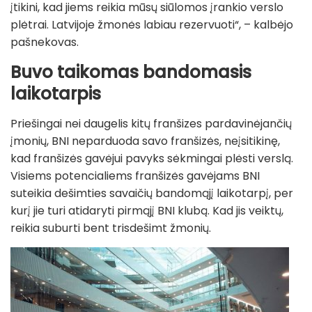
įtikini, kad jiems reikia mūsų siūlomos įrankio verslo
plėtrai. Latvijoje žmonės labiau rezervuoti“, – kalbėjo
pašnekovas.
Buvo taikomas bandomasis
laikotarpis
Priešingai nei daugelis kitų franšizes pardavinėjančių
įmonių, BNI neparduoda savo franšizės, neįsitikinę,
kad franšizės gavėjui pavyks sėkmingai plėsti verslą.
Visiems potencialiems franšizės gavėjams BNI
suteikia dešimties savaičių bandomąjį laikotarpį, per
kurį jie turi atidaryti pirmąjį BNI klubą. Kad jis veiktų,
reikia suburti bent trisdešimt žmonių.