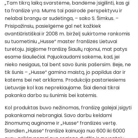
„Tam tikrą laiką svarstėme, bandėme įsigilinti, kas gi
ta franšizė yra. Mums tai pasirodė perspektyvu ir
nelabai brangu ar sudėtinga, – sako S. Šimkus. –
Prisipažinsiu, pasielgėme gal net kažkiek
avantiūristiškai ir 2008 m. birželį sukirtome rankomis
su tuometiniu „Husse“ master franšizės Lietuvai
turėtoju. Įsigijome franšizę Šiaulių rajonui, mat patys
esame šiauliečiai. Pajuokaudami sakėme, kad, jei
nieko nesigaus, tai bent savo šunis pašersim. Beje, ne
tik šunis – „Husse“ gamina maistą, jo papildus dar ir
katėms bei net arkliams. Produkcija pastariesiems
Lietuvoje kol kas neprekiaujame. Šiai dienai tikrai
pakanka darbo su šunimis bei katėmis.
Kol produktas buvo nežinomas, franšizę galėjai įsigyti
pakankamai nebrangiai. Savo darbu keldami
žinomumą auginame ir „Husse“ franšizės vertę.
Šiandien „Husse“ franšizė kainuoja nuo 600 iki 6000