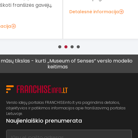
ų,
fra
Detalesnė informacija
Det
slas - kurti
„Museum of Senses“ verslo modelio
Vis da
keitimas
vyresni
Verslo idėjų portalas FRANCHISEinfo.lt yra pagrindinis detalios,
objektyvios ir patikimos informacijos apie franšizavimą portalas
Lietuvoje.
Naujienlaiškio prenumerata
If