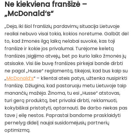
Ne kiekviena franšizė –
„McDonald‘s“
„Deja, iki šiol franšizių pardavimų situacija Lietuvoje
realiai nebuvo visai tokia, kokios norėtume. Galbūt dėl
to, kad žmonės ilgą laiką nelabai suvokė, kas toji
franšizė ir kokie jos privalumai. Turėjome keletą
franšizės įsigijimo atvejų, bet po kurio laiko žmonės jų
atsisakė. Visi šie buvę franšizės pirkėjai bandė dirbti
ne pagal „Husse“ reglamentą, tikėjosi, kad bus kaip su
„
McDonald‘s
“ – klientai ateis patys, užtenka nusipirkti
franšizę. Džiugina, kad pastaruoju metu Lietuvoje taip
manančių mažėja. Žinoma, tu esi „Husse“ atstovas,
turi gerą produktą, bet privalai dirbti, reklamuoti,
kokybiškai pristatyti, aptarnauti. Be darbo niekas pas
tave į eilę nestos. Paprastai bandome prasklaidyti
pernelyg didelį naujai susidomėjusių partnerių
optimizmą.