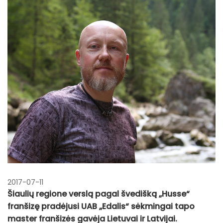
2017-07-11
Šiaulių regione verslą pagal švedišką „Husse“
franšizę pradėjusi UAB „Edalis“ sėkmingai tapo
master franšizės gavėja Lietuvai ir Latvijai.