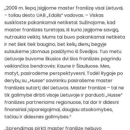
„2009 m. liepą įsigijome master franšizę visai Lietuvai,
– toliau dėsto UAB „Edalis“ vadovas. – Viskas
susiklostė pakankamai netikėtai. Sužinojome, kad
master franšizės turėtojas, iš kurio įsigijome savąją,
nutraukia veiklą. Mums tai buvo pakankamai netikėta
ir net šiek tiek baugino, bet kelių dienų bėgyje
sulaukėme įdomaus pasiūlymo iš Švedijos. Tuo metu
Lietuvoje buvome likusios dvi šios franšizės pagrindu
veikiančios bendrovės: Kaune ir Šiauliuose. Mes,
matyt, pasirodėme perspektyvesni. Todėl Rygoje po
derybų su „Husse“ savininku pasirašėme master
franšizės sutartį dėl Lietuvos. Master franšizė – tai ne
tik galimybė dirbti visoje Lietuvoje ir parduoti „Husse“
franšizes partneriams regionuose, tai dar ir didesni
finansiniai įsipareigojimai, daugiau atsakomybės,
tačiau ir didesnės galimybės.“
„Sprendimas pirkti master franšizę nebuvo