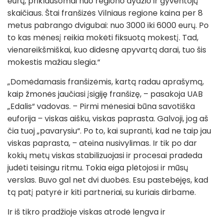
eurų, priklausomai nuo regiono dydžio ir gyventojų
skaičiaus. Štai franšizės Vilniaus regione kaina per 8
metus pabrango dvigubai: nuo 3000 iki 6000 eurų. Po
to kas mėnesį reikia mokėti fiksuotą mokestį. Tad,
vienareikšmiškai, kuo didesnę apyvartą darai, tuo šis
mokestis mažiau slegia.“
„Domėdamasis franšizėmis, kartą radau aprašymą,
kaip žmonės jaučiasi įsigiję franšizę, – pasakoja UAB
„Edalis“ vadovas. – Pirmi mėnesiai būna savotiška
euforija – viskas aišku, viskas paprasta. Galvoji, jog aš
čia tuoj „pavarysiu“. Po to, kai supranti, kad ne taip jau
viskas paprasta, – ateina nusivylimas. Ir tik po dar
kokių metų viskas stabilizuojasi ir procesai pradeda
judėti teisingu ritmu. Tokia eiga plėtojosi ir mūsų
verslas. Buvo gal net dvi duobės. Esu pastebėjęs, kad
tą patį patyrė ir kiti partneriai, su kuriais dirbame.
Ir iš tikro pradžioje viskas atrodė lengva ir