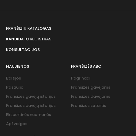
FRANŠIZIŲ KATALOGAS
KANDIDATŲ REGISTRAS
KONSULTACIJOS
NAUJIENOS
FRANŠIZĖS ABC
Baltijos
Pagrindai
Pasaulio
Franšizės gavėjams
Franšizės gavėjų istorijos
Franšizės davėjams
Franšizės davėjų istorijos
Franšizės sutartis
Ekspertinės nuomonės
Apžvalgos