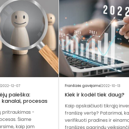
Franšizės gavėjams
|
2022-10-13
Eksp
Kiek ir kodėl tiek daug?
Kai
as
užs
Kaip apskaičiuoti tikrąją investicijų į
Fra
franšizę vertę? Patarimai, kaip
sys
verifikuoti pradines ir einamąsias
pat
franšizės pagrindu veiksiančio verslo...