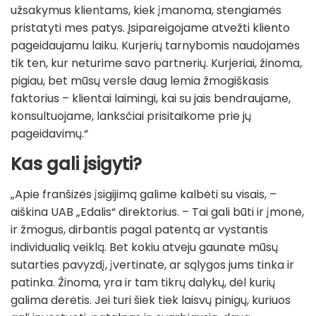
užsakymus klientams, kiek įmanoma, stengiamės
pristatyti mes patys. Įsipareigojame atvežti kliento
pageidaujamu laiku. Kurjerių tarnybomis naudojamės
tik ten, kur neturime savo partnerių. Kurjeriai, žinoma,
pigiau, bet mūsų versle daug lemia žmogiškasis
faktorius – klientai laimingi, kai su jais bendraujame,
konsultuojame, lanksčiai prisitaikome prie jų
pageidavimų.“
Kas gali įsigyti?
„Apie franšizės įsigijimą galime kalbėti su visais, –
aiškina UAB „Edalis“ direktorius. – Tai gali būti ir įmonė,
ir žmogus, dirbantis pagal patentą ar vystantis
individualią veiklą. Bet kokiu atveju gaunate mūsų
sutarties pavyzdį, įvertinate, ar sąlygos jums tinka ir
patinka. Žinoma, yra ir tam tikrų dalykų, dėl kurių
galima derėtis. Jei turi šiek tiek laisvų pinigų, kuriuos