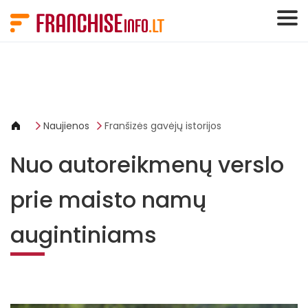
Slapukų valdymo skydelis
Naujienos
Franšizės gavėjų istorijos
Nuo autoreikmenų verslo
prie maisto namų
augintiniams