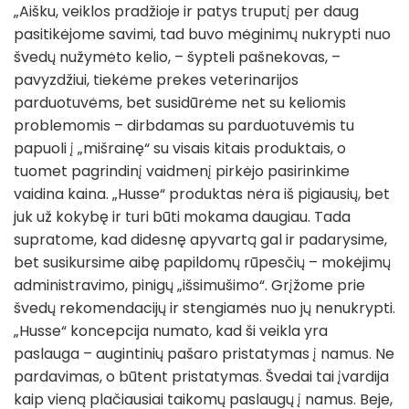
„Aišku, veiklos pradžioje ir patys truputį per daug
pasitikėjome savimi, tad buvo mėginimų nukrypti nuo
švedų nužymėto kelio, – šypteli pašnekovas, –
pavyzdžiui, tiekėme prekes veterinarijos
parduotuvėms, bet susidūrėme net su keliomis
problemomis – dirbdamas su parduotuvėmis tu
papuoli į „mišrainę“ su visais kitais produktais, o
tuomet pagrindinį vaidmenį pirkėjo pasirinkime
vaidina kaina. „Husse“ produktas nėra iš pigiausių, bet
juk už kokybę ir turi būti mokama daugiau. Tada
supratome, kad didesnę apyvartą gal ir padarysime,
bet susikursime aibę papildomų rūpesčių – mokėjimų
administravimo, pinigų „išsimušimo“. Grįžome prie
švedų rekomendacijų ir stengiamės nuo jų nenukrypti.
„Husse“ koncepcija numato, kad ši veikla yra
paslauga – augintinių pašaro pristatymas į namus. Ne
pardavimas, o būtent pristatymas. Švedai tai įvardija
kaip vieną plačiausiai taikomų paslaugų į namus. Beje,