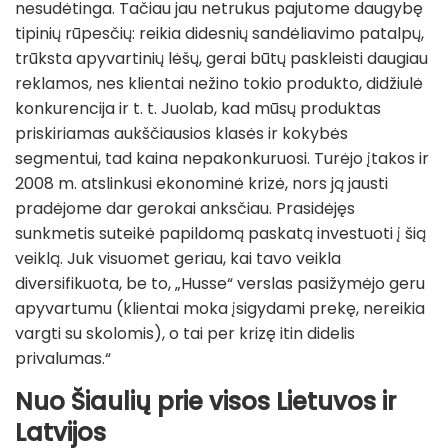
nesudėtinga. Tačiau jau netrukus pajutome daugybę
tipinių rūpesčių: reikia didesnių sandėliavimo patalpų,
trūksta apyvartinių lėšų, gerai būtų paskleisti daugiau
reklamos, nes klientai nežino tokio produkto, didžiulė
konkurencija ir t. t. Juolab, kad mūsų produktas
priskiriamas aukščiausios klasės ir kokybės
segmentui, tad kaina nepakonkuruosi. Turėjo įtakos ir
2008 m. atslinkusi ekonominė krizė, nors ją jausti
pradėjome dar gerokai anksčiau. Prasidėjęs
sunkmetis suteikė papildomą paskatą investuoti į šią
veiklą. Juk visuomet geriau, kai tavo veikla
diversifikuota, be to, „Husse“ verslas pasižymėjo geru
apyvartumu (klientai moka įsigydami prekę, nereikia
vargti su skolomis), o tai per krizę itin didelis
privalumas.“
Nuo Šiaulių prie visos Lietuvos ir
Latvijos