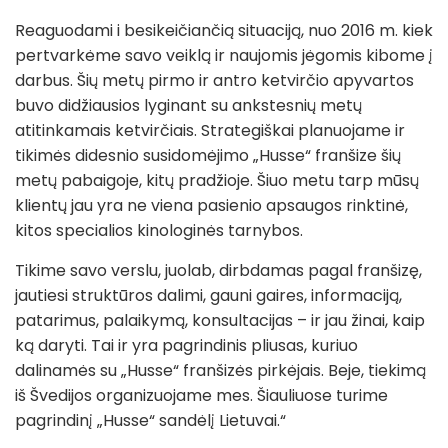
Reaguodami i besikeičiančią situaciją, nuo 2016 m. kiek
pertvarkėme savo veiklą ir naujomis jėgomis kibome į
darbus. Šių metų pirmo ir antro ketvirčio apyvartos
buvo didžiausios lyginant su ankstesnių metų
atitinkamais ketvirčiais. Strategiškai planuojame ir
tikimės didesnio susidomėjimo „Husse“ franšize šių
metų pabaigoje, kitų pradžioje. Šiuo metu tarp mūsų
klientų jau yra ne viena pasienio apsaugos rinktinė,
kitos specialios kinologinės tarnybos.
Tikime savo verslu, juolab, dirbdamas pagal franšizę,
jautiesi struktūros dalimi, gauni gaires, informaciją,
patarimus, palaikymą, konsultacijas – ir jau žinai, kaip
ką daryti. Tai ir yra pagrindinis pliusas, kuriuo
dalinamės su „Husse“ franšizės pirkėjais. Beje, tiekimą
iš Švedijos organizuojame mes. Šiauliuose turime
pagrindinį „Husse“ sandėlį Lietuvai.“