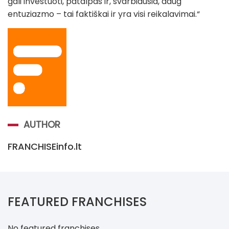
gali investuoti, patalpas ir, svarbiausia, daug
entuziazmo – tai faktiškai ir yra visi reikalavimai.“
AUTHOR
FRANCHISEinfo.lt
FEATURED FRANCHISES
No featured franchises