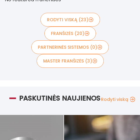
RODYTI VISKĄ (23)
FRANŠIZĖS (20)
PARTNERINĖS SISTEMOS (0)
MASTER FRANŠIZĖS (3)
PASKUTINĖS NAUJIENOS
Rodyti viską