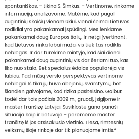
spontaniškas, – tikina S. Šimkus. – Vertinome, rinkome
informaciją, analizavome. Matėme, kad pagal
augintinių skaičių vienam ūkiui, vienai šeimai Lietuvos
rodikliai yra pakankamai įspūdingi. Mes lenkiame
pakankamai daug Europos šalių. Ir netgi įvertinant,
kad Lietuvos rinka labai maža, vis tiek tas rodiklis
neblogas. Ir dar turėkime mintyje, kad šiai dienai
pakankamai daug augintinių vis dar šeriami tuo, kas
liko nuo stalo. Bet specialus ėdalas populiarėja vis
labiau. Tad mūsų verslo perspektyvas vertinome
neblogai. Iš tikrųjų buvo abejonių, svarstymų, bet
šiandien galvojame, kad rizika pasiteisino. Galbūt
todėl dar tais pačiais 2009 m., gruodį, įsigijome ir
master franšizę Latvijai. Susiklostė gana panaši
situacija kaip ir Lietuvoje – perėmėme master
franšizę iš jos atsisakiusio vietinio. Tiesa, rimtesnių
veiksmų šioje rinkoje dar tik planuojame imtis.“