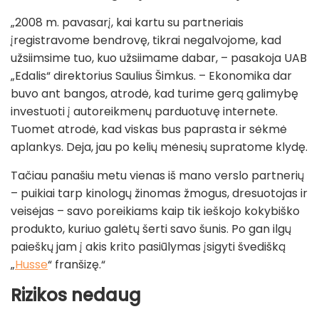
„2008 m. pavasarį, kai kartu su partneriais
įregistravome bendrovę, tikrai negalvojome, kad
užsiimsime tuo, kuo užsiimame dabar, – pasakoja UAB
„Edalis“ direktorius Saulius Šimkus. – Ekonomika dar
buvo ant bangos, atrodė, kad turime gerą galimybę
investuoti į autoreikmenų parduotuvę internete.
Tuomet atrodė, kad viskas bus paprasta ir sėkmė
aplankys. Deja, jau po kelių mėnesių supratome klydę.
Tačiau panašiu metu vienas iš mano verslo partnerių
– puikiai tarp kinologų žinomas žmogus, dresuotojas ir
veisėjas – savo poreikiams kaip tik ieškojo kokybiško
produkto, kuriuo galėtų šerti savo šunis. Po gan ilgų
paieškų jam į akis krito pasiūlymas įsigyti švedišką
„
Husse
“ franšizę.“
Rizikos nedaug