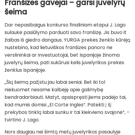
Franšizės gavėjai – garsi juvelyrų
šeima
Dar nepasibaigus konkurso finaliniam etapui J. Lago
sulaukė pasiūlymo parduoti savo franšizę. Jis buvo it
žaibas iš giedro dangaus. YURGA prekės ženklo kūrėją
nustebino, kad lietuviškos franšizės panoro ne
verslininkai ar investuotojai, bet Ispanijoje žinoma
juvelyrų šeima, pati sukūrusi kelis juvelyrikos prekės
ženklus Ispanijoje.
„Šią šeimą pažįstu jau labai seniai. Bet iki tol
niekuomet nesame kalbėję apie galimybę
bendradarbiauti. Matyt, apsispręsti jiems padėjo tai,
kad mumis domisi „El Corte Ingles“. Patekti į šį
prekybos tinklą labai sunku ir tai kiekvieno svajonė“, –
tvirtino J. Lago.
Nors daugiau nei šimtą metų juvelyrikos pasaulyje