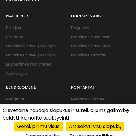
NAUJIENOS
FRANŠIZĖS ABC
Baltijos
Pagrindai
Pasaulio
Franšizės gavėjams
Franšizės gavėjų istorijos
Franšizės davėjams
Franšizės davėjų istorijos
Franšizės sutartis
Ekspertinės nuomonės
Apžvalgos
BENDRUOMENĖ
KONTAKTAI
Renginiai
Reklama portale
Naujienlaiškis
Ši svetainė naudoja slapukus ir suteikia jums galimybę
valdyti, ką norite suaktyvinti
Gerai, priimu visus
Atsisakyti visų slapukų
Slapukų politika
|
Privacy policy