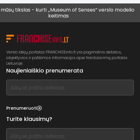
slas - kurti
„Museum of Senses“ verslo modelio
Vis da
keitimas
vyresni
Verslo idėjų portalas FRANCHISEinfo.lt yra pagrindinis detalios,
objektyvios ir patikimos informacijos apie franšizavimą portalas
Lietuvoje.
Naujienlaiškio prenumerata
If
you
see
this,
Prenumeruoti
leave
Turite klausimų?
this
form
If
field
you