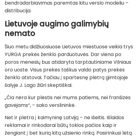
bendradarbiavimas paremtas kitu verslo modeliu –
distribucija.
Lietuvoje augimo galimybių
n
emato
Šiuo metu didžiuosiuose Lietuvos miestuose veikia trys
YURGA prekės ženklo parduotuvės. Dar viena po
poros mėnesių bus atidaryta tarptautiniame Vilniaus
oro uoste. Visus prekės taškus valdo patys prekės
ženklo atstovai. Tačiau į spartesnę plėtrą gimtojoje
šalyje J. Lago žiūri skeptiškai.
„Čia nėra kur plėstis nei mums patiems, nei franšizės
gavėjams“, – sako verslininkė.
Net ir plėtra į kaimyninę Latviją – ne išeitis. Išlaidos
reklamai ir rinkodarai būtų tokios pačios kaip ir
žengiant į bet kurią kitą užsienio rinką. Pasirinkusi lėtą