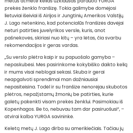
metus atmetė kelias užklausas parduoti YURGA
prekės ženklo franšizę. Tokia galimybe domėjosi
lietuviai išeiviai iš Airijos ir Jungtinių Amerikos Valstijų.
J. Lago netenkino, kad potencialūs franšizės davėjai
neturi patirties juvelyrikos versle, kuris, anot
pašnekovės, skiriasi nuo kitų – yra lėtas, čia svarbu
rekomendacijos ir geras vardas.
„Su verslo plėtra kaip ir su papuošalo gamyba –
nepaskubėsi. Mes pasirinkome kokybiško daikto kelią
ir mums visai neblogai sekasi. Skuba ir gerai
neapgalvoti sprendimai man dažniausiai
nepasiteisina. Todėl ir su franšize nenorėjau skubotos
plėtros, nepažįstamų žmonių be patirties, kurie
galėtų pakenkti visam prekės ženklui. Pasimokiau iš
Kopenhagos. Be to, nebuvau tam dar pasiruošusi“, –
atvirai kalba YURGA savininkė.
Keletą metų J. Lago dirba su amerikiečiais. Tačiau jų