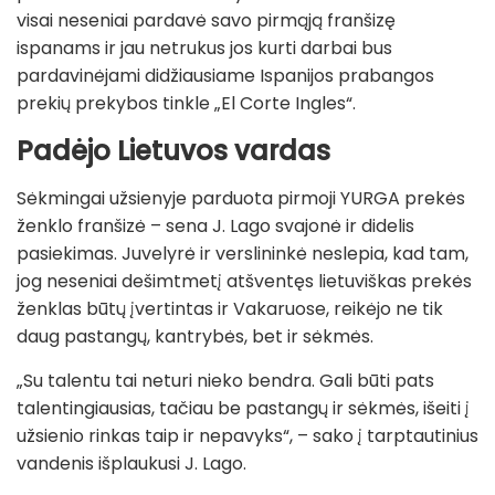
visai neseniai pardavė savo pirmąją franšizę
ispanams ir jau netrukus jos kurti darbai bus
pardavinėjami didžiausiame Ispanijos prabangos
prekių prekybos tinkle „El Corte Ingles“.
Padėjo
Lietuvos vardas
Sėkmingai užsienyje parduota pirmoji YURGA prekės
ženklo franšizė – sena J. Lago svajonė ir didelis
pasiekimas. Juvelyrė ir verslininkė neslepia, kad tam,
jog neseniai dešimtmetį atšventęs lietuviškas prekės
ženklas būtų įvertintas ir Vakaruose, reikėjo ne tik
daug pastangų, kantrybės, bet ir sėkmės.
„Su talentu tai neturi nieko bendra. Gali būti pats
talentingiausias, tačiau be pastangų ir sėkmės, išeiti į
užsienio rinkas taip ir nepavyks“, – sako į tarptautinius
vandenis išplaukusi J. Lago.