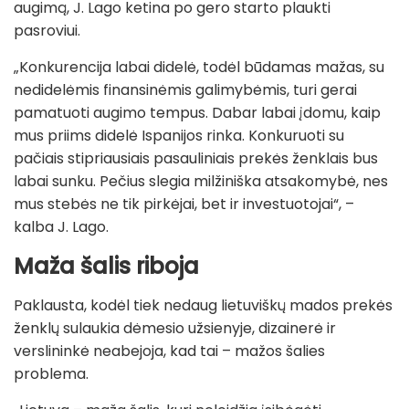
augimą, J. Lago ketina po gero starto plaukti
pasroviui.
„Konkurencija labai didelė, todėl būdamas mažas, su
nedidelėmis finansinėmis galimybėmis, turi gerai
pamatuoti augimo tempus. Dabar labai įdomu, kaip
mus priims didelė Ispanijos rinka. Konkuruoti su
pačiais stipriausiais pasauliniais prekės ženklais bus
labai sunku. Pečius slegia milžiniška atsakomybė, nes
mus stebės ne tik pirkėjai, bet ir investuotojai“, –
kalba J. Lago.
Maža šalis
riboja
Paklausta, kodėl tiek nedaug lietuviškų mados prekės
ženklų sulaukia dėmesio užsienyje, dizainerė ir
verslininkė neabejoja, kad tai – mažos šalies
problema.