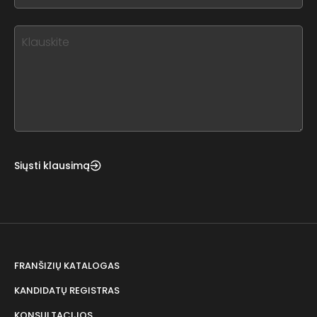
blank
see
this,
leave
this
form
field
blank
Siųsti klausimą
FRANŠIZIŲ KATALOGAS
KANDIDATŲ REGISTRAS
KONSULTACIJOS