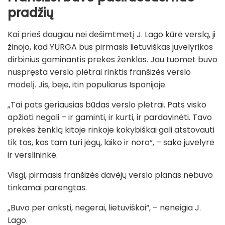
pradžių
Kai prieš daugiau nei dešimtmetį J. Lago kūrė verslą, ji
žinojo, kad YURGA bus pirmasis lietuviškas juvelyrikos
dirbinius gaminantis prekės ženklas. Jau tuomet buvo
nuspręsta verslo plėtrai rinktis franšizės verslo
modelį. Jis, beje, itin populiarus Ispanijoje.
„Tai pats geriausias būdas verslo plėtrai. Pats visko
apžioti negali – ir gaminti, ir kurti, ir pardavinėti. Tavo
prekės ženklą kitoje rinkoje kokybiškai gali atstovauti
tik tas, kas tam turi jėgų, laiko ir noro“, – sako juvelyrė
ir verslininkė.
Visgi, pirmasis franšizės davėjų verslo planas nebuvo
tinkamai parengtas.
„Buvo per anksti, negerai, lietuviškai“, – neneigia J.
Lago.