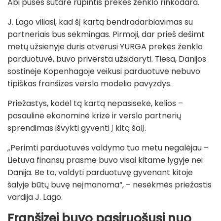
Abi pusės sutarė rūpintis prekės ženklo rinkodara.
J. Lago viliasi, kad šį kartą bendradarbiavimas su
partneriais bus sėkmingas. Pirmoji, dar prieš dešimt
metų užsienyje duris atvėrusi YURGA prekės ženklo
parduotuvė, buvo priversta užsidaryti. Tiesa, Danijos
sostinėje Kopenhagoje veikusi parduotuvė nebuvo
tipiškas franšizės verslo modelio pavyzdys.
Priežastys, kodėl tą kartą nepasisekė, kelios –
pasaulinė ekonominė krizė ir verslo partnerių
sprendimas išvykti gyventi į kitą šalį.
„Perimti parduotuvės valdymo tuo metu negalėjau –
Lietuva finansų prasme buvo visai kitame lygyje nei
Danija. Be to, valdyti parduotuvę gyvenant kitoje
šalyje būtų buvę neįmanoma“, – nesėkmės priežastis
vardija J. Lago.
Franšizei buvo pasiruošusi nuo