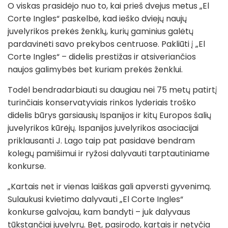
O viskas prasidėjo nuo to, kai prieš dvejus metus „El
Corte Ingles“ paskelbė, kad ieško dviejų naujų
juvelyrikos prekės ženklų, kurių gaminius galėtų
pardavinėti savo prekybos centruose. Pakliūti į „El
Corte Ingles“ – didelis prestižas ir atsiveriančios
naujos galimybės bet kuriam prekės ženklui.
Todėl bendradarbiauti su daugiau nei 75 metų patirtį
turinčiais konservatyviais rinkos lyderiais troško
didelis būrys garsiausių Ispanijos ir kitų Europos šalių
juvelyrikos kūrėjų. Ispanijos juvelyrikos asociacijai
priklausanti J. Lago taip pat pasidavė bendram
kolegų pamišimui ir ryžosi dalyvauti tarptautiniame
konkurse.
„Kartais net ir vienas laiškas gali apversti gyvenimą.
Sulaukusi kvietimo dalyvauti „El Corte Ingles“
konkurse galvojau, kam bandyti – juk dalyvaus
tūkstančiai juvelyrų. Bet, pasirodo, kartais ir netyčia