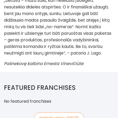
„Lietuva – maža šalis, kuri neleidžia įsibėgėti,
nesuteikia didelės atspirties. O ir finansiškai užaugti,
bent jau mano srityje, sunku. Lietuvoje gali būti
didžiausia mados pasaulio žvaigždė, bet atėjęs į kitą
rinką tu vis tiek būsi „no-name’as“. Norint kažko
pasiekti ir užsienyje turi būti paruoštas visas paketas
– geras produktas, profesionalūs vadybininkai,
patikima komanda ir ryžtas kautis. Be to, svarbu
neužmigti ant laurų gimtinėje“, – pataria J. Lago.
Pašnekovę kalbino Ernesta Vinevičiūtė
FEATURED FRANCHISES
No featured franchises