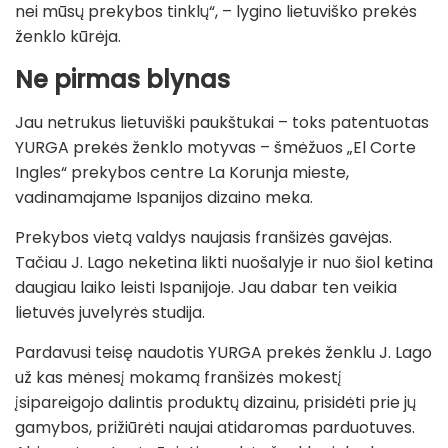
nei mūsų prekybos tinklų“, – lygino lietuviško prekės
ženklo kūrėja.
Ne pirmas blynas
Jau netrukus lietuviški paukštukai – toks patentuotas
YURGA prekės ženklo motyvas – šmėžuos „El Corte
Ingles“ prekybos centre La Korunja mieste,
vadinamajame Ispanijos dizaino meka.
Prekybos vietą valdys naujasis franšizės gavėjas.
Tačiau J. Lago neketina likti nuošalyje ir nuo šiol ketina
daugiau laiko leisti Ispanijoje. Jau dabar ten veikia
lietuvės juvelyrės studija.
Pardavusi teisę naudotis YURGA prekės ženklu J. Lago
už kas mėnesį mokamą franšizės mokestį
įsipareigojo dalintis produktų dizainu, prisidėti prie jų
gamybos, prižiūrėti naujai atidaromas parduotuves.