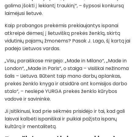
galima įšokti į lekiantį traukinį“, – šypsosi konkursą
laimėjusi lietuvė.
Kaip prabangos prekėmis prekiaujantys ispanai
atkreipė dėmesį į lietuvišką prekės ženklą, skirtą
vidutinių pajamų žmonėms? Pasak J. Lago, šį kartą jai
padėjo Lietuvos vardas.
„Visų paraiškose mirgėjo: „Made in Milano“, „Made in
London“, „Made in Paris“, o staiga – visiškai nežinoma
šalis – Lietuva. Būtent taip mano darbų aplankas,
prekės ženklo knyga ir atsidūrė ant komisijos darbo
stalo“, – neslėpė YURGA prekės ženklo kūrybos
vadovė ir savininkė.
Ji įsitikinusi, kad prie sėkmės prisidėjo ir tai, kad gali
laisvai kalbėti ispaniškai ir puikiai pažįsta ispanų
kultūrą ir mentalitetą.