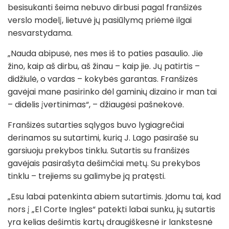
besisukanti šeima nebuvo dirbusi pagal franšizės
verslo modelį, lietuvė jų pasiūlymą priėmė ilgai
nesvarstydama.
„Nauda abipusė, nes mes iš to paties pasaulio. Jie
žino, kaip aš dirbu, aš žinau – kaip jie. Jų patirtis –
didžiulė, o vardas – kokybės garantas. Franšizės
gavėjai mane pasirinko dėl gaminių dizaino ir man tai
– didelis įvertinimas“, – džiaugėsi pašnekovė.
Franšizės sutarties sąlygos buvo lygiagrečiai
derinamos su sutartimi, kurią J. Lago pasirašė su
garsiuoju prekybos tinklu. Sutartis su franšizės
gavėjais pasirašyta dešimčiai metų. Su prekybos
tinklu – trejiems su galimybe ją pratęsti.
„Esu labai patenkinta abiem sutartimis. Įdomu tai, kad
nors į „El Corte Ingles“ patekti labai sunku, jų sutartis
yra kelias dešimtis kartų draugiškesnė ir lankstesnė