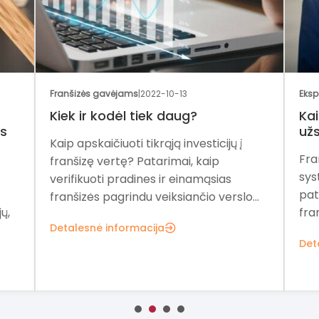
Franšizės gavėjams
|
2022-10-13
Eksp
Kiek ir kodėl tiek daug?
Kai
as
užs
Kaip apskaičiuoti tikrąją investicijų į
Fra
franšizę vertę? Patarimai, kaip
sys
verifikuoti pradines ir einamąsias
pat
franšizės pagrindu veiksiančio verslo...
ų,
fra
Detalesnė informacija
Det