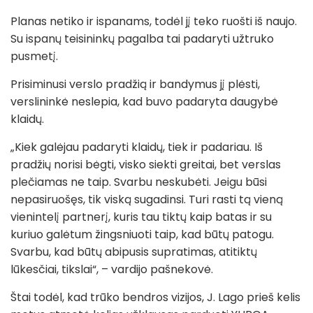
Planas netiko ir ispanams, todėl jį teko ruošti iš naujo.
Su ispanų teisininkų pagalba tai padaryti užtruko
pusmetį.
Prisiminusi verslo pradžią ir bandymus jį plėsti,
verslininkė neslepia, kad buvo padaryta daugybė
klaidų.
„Kiek galėjau padaryti klaidų, tiek ir padariau. Iš
pradžių norisi bėgti, visko siekti greitai, bet verslas
plečiamas ne taip. Svarbu neskubėti. Jeigu būsi
nepasiruošęs, tik viską sugadinsi. Turi rasti tą vieną
vienintelį partnerį, kuris tau tiktų kaip batas ir su
kuriuo galėtum žingsniuoti taip, kad būtų patogu.
Svarbu, kad būtų abipusis supratimas, atitiktų
lūkesčiai, tikslai“, – vardijo pašnekovė.
Štai todėl, kad trūko bendros vizijos, J. Lago prieš kelis