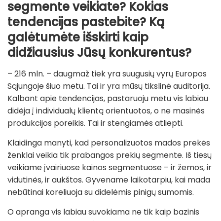
segmente veikiate? Kokias
tendencijas pastebite? Ką
galėtumėte išskirti kaip
didžiausius Jūsų konkurentus?
– 216 mln. – daugmaž tiek yra suugusių vyrų Europos
Sąjungoje šiuo metu. Tai ir yra mūsų tikslinė auditorija.
Kalbant apie tendencijas, pastaruoju metu vis labiau
didėja į individualų klientą orientuotos, o ne masinės
produkcijos poreikis. Tai ir stengiamės atliepti.
Klaidinga manyti, kad personalizuotos mados prekės
ženklai veikia tik prabangos prekių segmente. Iš tiesų
veikiame įvairiuose kainos segmentuose – ir žemos, ir
vidutinės, ir aukštos. Gyvename laikotarpiu, kai mada
nebūtinai koreliuoja su didelėmis pinigų sumomis.
O apranga vis labiau suvokiama ne tik kaip bazinis