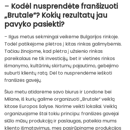
–
Kodėl nusprendėte franšizuoti
„Brutale“? Kokių rezultatų jau
pavyko pasiekti?
– Ilgus metus sėkmingai veikėme Bulgarijos rinkoje.
Todėl patikėjome plėtros į kitas rinkas galimybėmis.
Tačiau žinojome, kad plėtra į užsienio rinkas
pareikalaus ne tik investicijų, bet ir vietinės rinkos
išmanymo, kultūrinių skirtumų pajautimo, gebėjimo
suburti klientų ratą. Dėl to nusprendėme ieškoti
franšizės gavėjų.
Šiuo metu atidarėme savo biurus ir Londone bei
Milane, iš kurių galime organizuoti „Brutale“ veiklą
kitose Europos šalyse. Norime veikti lokaliai. Veiklą
organizuojame štai tokiu principu: franšizės gavėjai
siūlo mūsų produkciją ir paslaugas, pateikia mums
kliento išmatavimus, mes pasirūpiname produkcijos