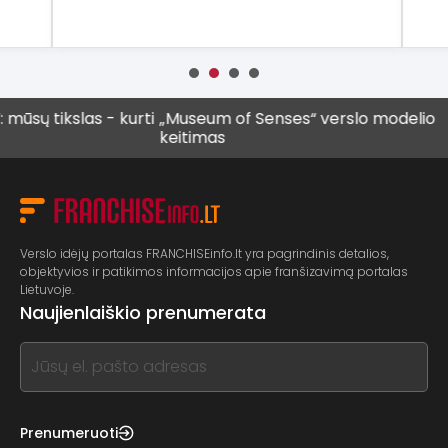
ikslas - kurti
„Museum of Senses“ verslo modelio
Vis d
keitimas
vyres
Verslo idėjų portalas FRANCHISEinfo.lt yra pagrindinis detalios,
objektyvios ir patikimos informacijos apie franšizavimą portalas
Lietuvoje.
Naujienlaiškio prenumerata
If
you
see
this,
Prenumeruoti