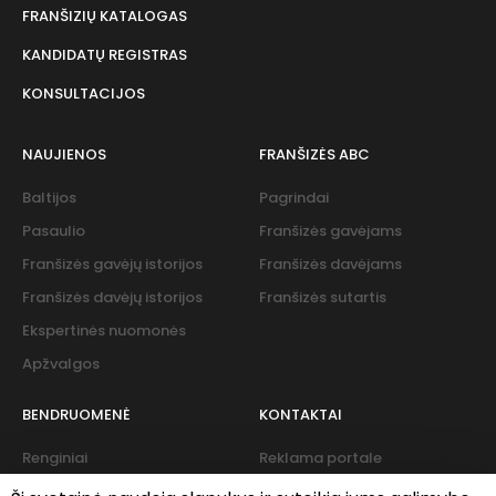
FRANŠIZIŲ KATALOGAS
KANDIDATŲ REGISTRAS
KONSULTACIJOS
NAUJIENOS
FRANŠIZĖS ABC
Baltijos
Pagrindai
Pasaulio
Franšizės gavėjams
Franšizės gavėjų istorijos
Franšizės davėjams
Franšizės davėjų istorijos
Franšizės sutartis
Ekspertinės nuomonės
Apžvalgos
BENDRUOMENĖ
KONTAKTAI
Renginiai
Reklama portale
Naujienlaiškis