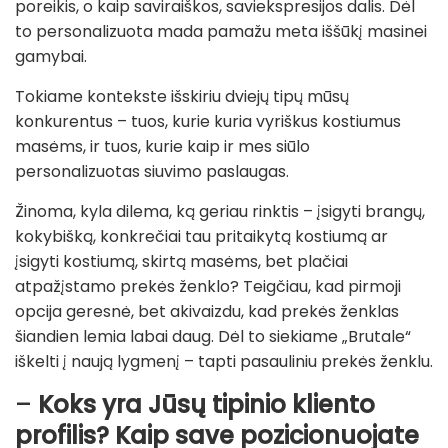
poreikis, o kaip saviraiškos, saviekspresijos dalis. Dėl
to personalizuota mada pamažu meta iššūkį masinei
gamybai.
Tokiame kontekste išskiriu dviejų tipų mūsų
konkurentus – tuos, kurie kuria vyriškus kostiumus
masėms, ir tuos, kurie kaip ir mes siūlo
personalizuotas siuvimo paslaugas.
Žinoma, kyla dilema, ką geriau rinktis – įsigyti brangų,
kokybišką, konkrečiai tau pritaikytą kostiumą ar
įsigyti kostiumą, skirtą masėms, bet plačiai
atpažįstamo prekės ženklo? Teigčiau, kad pirmoji
opcija geresnė, bet akivaizdu, kad prekės ženklas
šiandien lemia labai daug. Dėl to siekiame „Brutale“
iškelti į naują lygmenį – tapti pasauliniu prekės ženklu.
–
Koks yra Jūsų tipinio kliento
profilis? Kaip save pozicionuojate