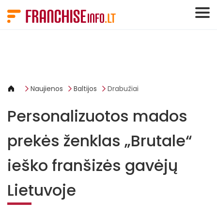
Slapukų valdymo skydelis
Naujienos
Baltijos
Drabužiai
Personalizuotos mados
prekės ženklas „Brutale“
ieško franšizės gavėjų
Lietuvoje