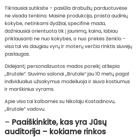
Tikriausiai sutiksite – pasiūla drabužių parduotuvėse
ne visada tenkina. Masinė produkcija, prasta audinių
kokybė, netinkami dydžiai, specifinė mada,
dažniausiai orientuota tik į jaunimą, kaina, labiau
priklausanti ne nuo kokybės, o nuo prekės ženklo –
visa tai vis daugiau vyrų ir moterų verčia rinktis siuvėjų
paslaugas.
Didėjantį personalizuotos mados poreikį atliepia
„Brutale“. Siuvimo salonai „Brutale“ jau 10 metų pagal
individualius užsakymus modeliuoja ir siuva kostiumus
ir marškinius vyrams.
Apie visa tai kalbamės su Nikolaju Kostadinovu,
„Brutale“ vadovu.
–
Paaiškinkite, kas yra Jūsų
auditorija – kokiame rinkos