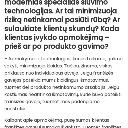
modernias specialias siuvimo
technologijas. Ar tai minimizuoja
riziką netinkamai pasiūti rūbą? Ar
sulaukiate klientų skundų? Kada
klientas įvykdo apmokėjimą –
prieš ar po produkto gavimo?
– Apmokymai ir technologijos, kurias taikome, galima
sakyti, minimizuoja klaidas. Tačiau, žinoma, viskas
priklauso nuo individualaus atvejo. Jeigu franšizės
gavėjas pateikia mums klaidingus išmatavimus,
tuomet dėl produkto netinkamumo atsako jis. Jeigu
kostiumas neatitinka išmatavimų, kurie buvo pateikti
franšizės gavėjo, tuomet mes padengiame
nuostolius.
Kalbant apie apmokėjimą, pusę sumos klientas
franšizės gavėjui sumoka iš anksto. Tuomet franšizės