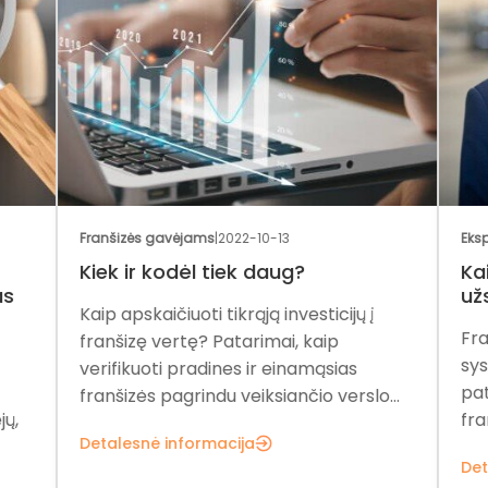
Franšizės gavėjams
|
2022-10-13
Eksp
Kiek ir kodėl tiek daug?
Kai
as
užs
Kaip apskaičiuoti tikrąją investicijų į
Fra
franšizę vertę? Patarimai, kaip
sys
verifikuoti pradines ir einamąsias
pat
franšizės pagrindu veiksiančio verslo...
ų,
fra
Detalesnė informacija
Det