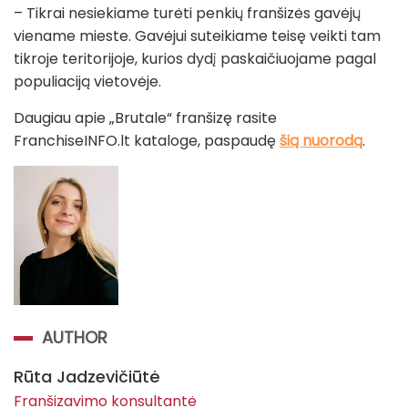
– Tikrai nesiekiame turėti penkių franšizės gavėjų
viename mieste. Gavėjui suteikiame teisę veikti tam
tikroje teritorijoje, kurios dydį paskaičiuojame pagal
populiaciją vietovėje.
Daugiau apie „Brutale“ franšizę rasite
FranchiseINFO.lt kataloge, paspaudę
šią nuorodą
.
AUTHOR
Rūta Jadzevičiūtė
Franšizavimo konsultantė