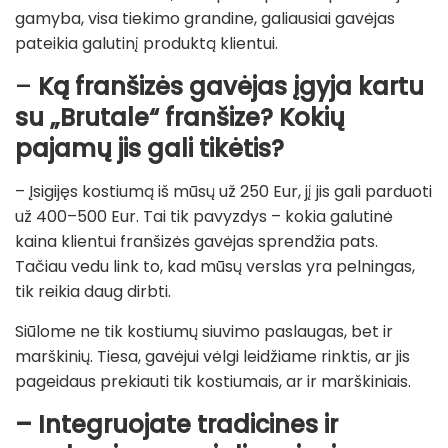
gamyba, visa tiekimo grandine, galiausiai gavėjas
pateikia galutinį produktą klientui.
–
Ką franšizės gavėjas įgyja kartu
su „Brutale“ franšize? Kokių
pajamų jis gali tikėtis?
– Įsigijęs kostiumą iš mūsų už 250 Eur, jį jis gali parduoti
už 400–500 Eur. Tai tik pavyzdys – kokia galutinė
kaina klientui franšizės gavėjas sprendžia pats.
Tačiau vedu link to, kad mūsų verslas yra pelningas,
tik reikia daug dirbti.
Siūlome ne tik kostiumų siuvimo paslaugas, bet ir
marškinių. Tiesa, gavėjui vėlgi leidžiame rinktis, ar jis
pageidaus prekiauti tik kostiumais, ar ir marškiniais.
– Integruojate tradicines ir