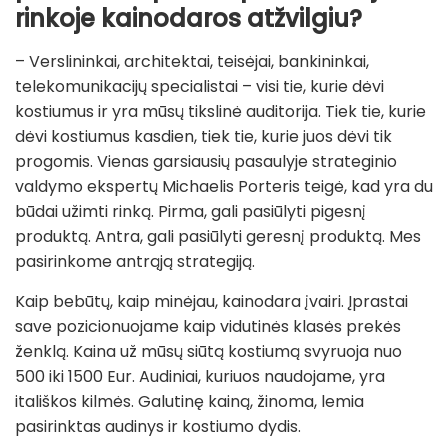
rinkoje kainodaros atžvilgiu?
– Verslininkai, architektai, teisėjai, bankininkai,
telekomunikacijų specialistai – visi tie, kurie dėvi
kostiumus ir yra mūsų tikslinė auditorija. Tiek tie, kurie
dėvi kostiumus kasdien, tiek tie, kurie juos dėvi tik
progomis. Vienas garsiausių pasaulyje strateginio
valdymo ekspertų Michaelis Porteris teigė, kad yra du
būdai užimti rinką. Pirma, gali pasiūlyti pigesnį
produktą. Antra, gali pasiūlyti geresnį produktą. Mes
pasirinkome antrąją strategiją.
Kaip bebūtų, kaip minėjau, kainodara įvairi. Įprastai
save pozicionuojame kaip vidutinės klasės prekės
ženklą. Kaina už mūsų siūtą kostiumą svyruoja nuo
500 iki 1500 Eur. Audiniai, kuriuos naudojame, yra
itališkos kilmės. Galutinę kainą, žinoma, lemia
pasirinktas audinys ir kostiumo dydis.