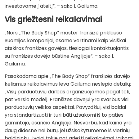
investavome į ateitį“, – sako I. Gailuma.
Vis griežtesni reikalavimai
„Nors „The Body Shop“ master franšizė priklauso
Suomijos kompanijai, esame vertinami kaip visiškai
atskiras franšizės gavėjas, tiesiogiai kontaktuojantis
su franšizės davėjo būstine Anglijoje“, – sako I.
Gailuma.
Pasakodama apie „The Body Shop“ franšizės davėjo
keliamus reikalavimus Ieva Gailuma neslepia detalių:
„Visų parduotuvių darbas organizuojamas pagal tokį
pat verslo modelį. Franšizės davėjui yra svarbūs visi
parduotuvių veiklos aspektai. Pavyzdžiui, visi baldai
yra standartizuoti ir turi būti užsakomi iš to paties
gamintojo, esančio Anglijoje. Nesvarbu, kad kaina yra
daug didesnė nei būtų, jei užsisakytumėme iš vietinių
baldininkų. Lygiai tokie pat griežti reikalavimai taikomi