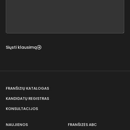
leave
this
form
field
blank
Siųsti klausimą
FRANŠIZIŲ KATALOGAS
KANDIDATŲ REGISTRAS
KONSULTACIJOS
NAUJIENOS
FRANŠIZĖS ABC