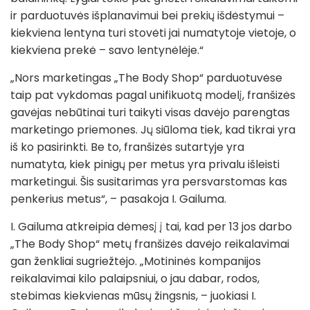
ir parduotuvės išplanavimui bei prekių išdėstymui –
kiekviena lentyna turi stovėti jai numatytoje vietoje, o
kiekviena prekė – savo lentynėlėje.“
„Nors marketingas „The Body Shop“ parduotuvėse
taip pat vykdomas pagal unifikuotą modelį, franšizės
gavėjas nebūtinai turi taikyti visas davėjo parengtas
marketingo priemones. Jų siūloma tiek, kad tikrai yra
iš ko pasirinkti. Be to, franšizės sutartyje yra
numatyta, kiek pinigų per metus yra privalu išleisti
marketingui. Šis susitarimas yra persvarstomas kas
penkerius metus“, – pasakoja I. Gailuma.
I. Gailuma atkreipia dėmesį į tai, kad per 13 jos darbo
„The Body Shop“ metų franšizės davėjo reikalavimai
gan ženkliai sugriežtėjo. „Motininės kompanijos
reikalavimai kilo palaipsniui, o jau dabar, rodos,
stebimas kiekvienas mūsų žingsnis, – juokiasi I.