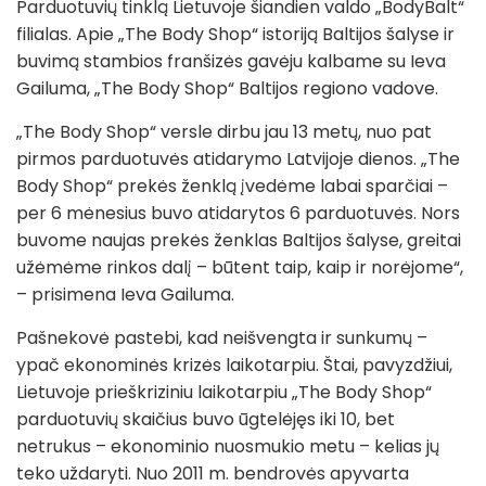
Parduotuvių tinklą Lietuvoje šiandien valdo „BodyBalt“
filialas. Apie „The Body Shop“ istoriją Baltijos šalyse ir
buvimą stambios franšizės gavėju kalbame su Ieva
Gailuma, „The Body Shop“ Baltijos regiono vadove.
„The Body Shop“ versle dirbu jau 13 metų, nuo pat
pirmos parduotuvės atidarymo Latvijoje dienos. „The
Body Shop“ prekės ženklą įvedėme labai sparčiai –
per 6 mėnesius buvo atidarytos 6 parduotuvės. Nors
buvome naujas prekės ženklas Baltijos šalyse, greitai
užėmėme rinkos dalį – būtent taip, kaip ir norėjome“,
– prisimena Ieva Gailuma.
Pašnekovė pastebi, kad neišvengta ir sunkumų –
ypač ekonominės krizės laikotarpiu. Štai, pavyzdžiui,
Lietuvoje prieškriziniu laikotarpiu „The Body Shop“
parduotuvių skaičius buvo ūgtelėjęs iki 10, bet
netrukus – ekonominio nuosmukio metu – kelias jų
teko uždaryti. Nuo 2011 m. bendrovės apyvarta