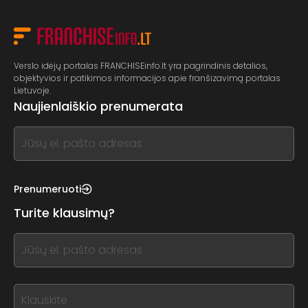
Verslo idėjų portalas FRANCHISEinfo.lt yra pagrindinis detalios,
objektyvios ir patikimos informacijos apie franšizavimą portalas
Lietuvoje.
Naujienlaiškio prenumerata
If
you
see
this,
Prenumeruoti
leave
Turite klausimų?
this
form
If
field
you
blank
see
this,