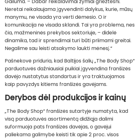
Gailuma. – Dabar reikalavimai žymiai griežtesni.
Neretai reikalaujama įgyvendinti dalykus, kurie, mūsų
manymu, ne visada yra verti dėmesio. O ir
komunikacija ne visada sklandi. Tai yra problema, nes
čia, mažmeninės prekybos sektoriuje, – didelė
dinamika, tad ir sprendimai turi būti priimami greitai.
Negalime sau leisti atsakymo laukti mėnesį.“
Pašnekovė priduria, kad Baltijos šalių „The Body Shop“
parduotuvės dažniausiai puikiai įgyvendina franšizės
davėjo nustatytus standartus ir yra traktuojamos
kaip pavyzdys kitiems franšizės gavėjams.
Derybos dėl produkcijos ir kainų
„The Body Shop“ franšizės sutartyje numatyta, kad
visą parduotuvės asortimentą didžiąja dalimi
suformuoja pats franšizės davėjas, o gavėjui
paliekama galimybė keisti tik apie 2 proc. visos