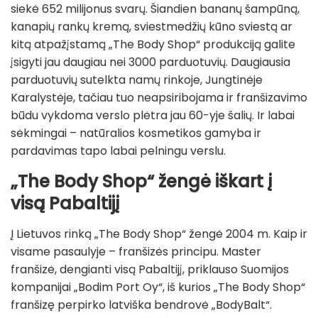
siekė 652 milijonus svarų. Šiandien bananų šampūną,
kanapių rankų kremą, sviestmedžių kūno sviestą ar
kitą atpažįstamą „The Body Shop“ produkciją galite
įsigyti jau daugiau nei 3000 parduotuvių. Daugiausia
parduotuvių sutelkta namų rinkoje, Jungtinėje
Karalystėje, tačiau tuo neapsiribojama ir franšizavimo
būdu vykdoma verslo plėtra jau 60-yje šalių. Ir labai
sėkmingai – natūralios kosmetikos gamyba ir
pardavimas tapo labai pelningu verslu.
„The Body Shop“ žengė iškart į
visą Pabaltijį
Į Lietuvos rinką „The Body Shop“ žengė 2004 m. Kaip ir
visame pasaulyje – franšizės principu. Master
franšizė, dengianti visą Pabaltijį, priklauso Suomijos
kompanijai „Bodim Port Oy“, iš kurios „The Body Shop“
franšizę perpirko latviška bendrovė „BodyBalt“.