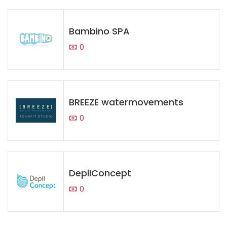
Bambino SPA
0
BREEZE watermovements
0
DepilConcept
0