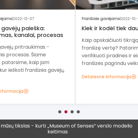
Franšizės gavėjams
|
2022-10-13
Eksp
Kiek ir kodėl tiek daug?
Kai
as
užs
Kaip apskaičiuoti tikrąją investicijų į
Fra
franšizę vertę? Patarimai, kaip
sys
verifikuoti pradines ir einamąsias
pat
franšizės pagrindu veiksiančio verslo...
ų,
fra
Detalesnė informacija
Det
ikslas - kurti
„Museum of Senses“ verslo modelio
Vis 
keitimas
vyres