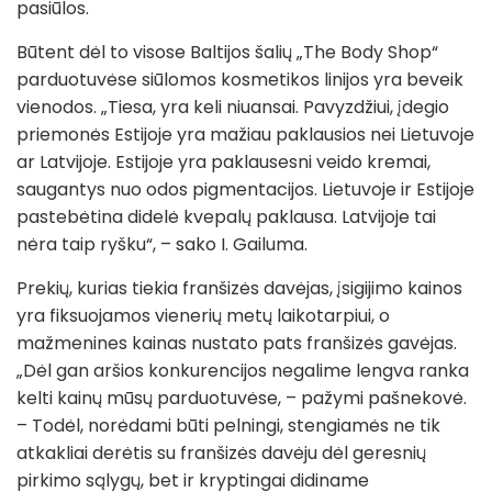
pasiūlos.
Būtent dėl to visose Baltijos šalių „The Body Shop“
parduotuvėse siūlomos kosmetikos linijos yra beveik
vienodos. „Tiesa, yra keli niuansai. Pavyzdžiui, įdegio
priemonės Estijoje yra mažiau paklausios nei Lietuvoje
ar Latvijoje. Estijoje yra paklausesni veido kremai,
saugantys nuo odos pigmentacijos. Lietuvoje ir Estijoje
pastebėtina didelė kvepalų paklausa. Latvijoje tai
nėra taip ryšku“, – sako I. Gailuma.
Prekių, kurias tiekia franšizės davėjas, įsigijimo kainos
yra fiksuojamos vienerių metų laikotarpiui, o
mažmenines kainas nustato pats franšizės gavėjas.
„Dėl gan aršios konkurencijos negalime lengva ranka
kelti kainų mūsų parduotuvėse, – pažymi pašnekovė.
– Todėl, norėdami būti pelningi, stengiamės ne tik
atkakliai derėtis su franšizės davėju dėl geresnių
pirkimo sąlygų, bet ir kryptingai didiname