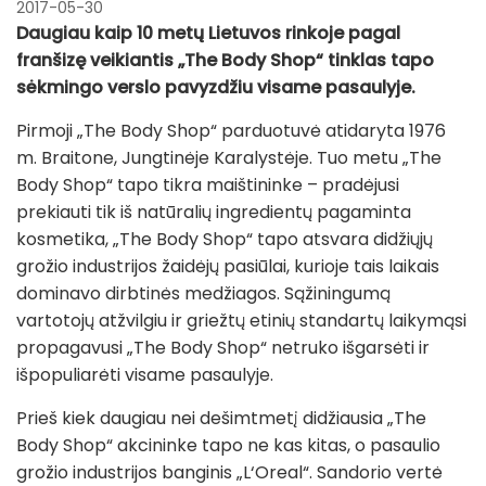
2017-05-30
Daugiau kaip 10 metų Lietuvos rinkoje pagal
franšizę veikiantis „The Body Shop“ tinklas tapo
sėkmingo verslo pavyzdžiu visame pasaulyje.
Pirmoji „The Body Shop“ parduotuvė atidaryta 1976
m. Braitone, Jungtinėje Karalystėje. Tuo metu „The
Body Shop“ tapo tikra maištininke – pradėjusi
prekiauti tik iš natūralių ingredientų pagaminta
kosmetika, „The Body Shop“ tapo atsvara didžiųjų
grožio industrijos žaidėjų pasiūlai, kurioje tais laikais
dominavo dirbtinės medžiagos. Sąžiningumą
vartotojų atžvilgiu ir griežtų etinių standartų laikymąsi
propagavusi „The Body Shop“ netruko išgarsėti ir
išpopuliarėti visame pasaulyje.
Prieš kiek daugiau nei dešimtmetį didžiausia „The
Body Shop“ akcininke tapo ne kas kitas, o pasaulio
grožio industrijos banginis „L‘Oreal“. Sandorio vertė