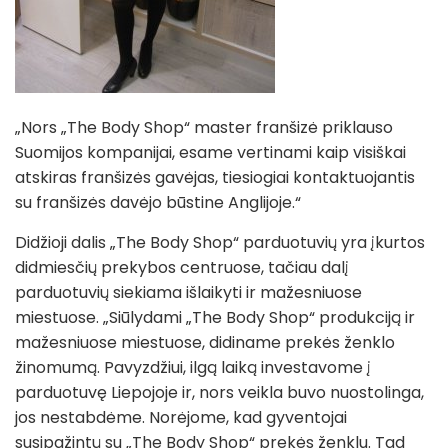
„Nors „The Body Shop“ master franšizė priklauso
Suomijos kompanijai, esame vertinami kaip visiškai
atskiras franšizės gavėjas, tiesiogiai kontaktuojantis
su franšizės davėjo būstine Anglijoje.“
Didžioji dalis „The Body Shop“ parduotuvių yra įkurtos
didmiesčių prekybos centruose, tačiau dalį
parduotuvių siekiama išlaikyti ir mažesniuose
miestuose. „Siūlydami „The Body Shop“ produkciją ir
mažesniuose miestuose, didiname prekės ženklo
žinomumą. Pavyzdžiui, ilgą laiką investavome į
parduotuvę Liepojoje ir, nors veikla buvo nuostolinga,
jos nestabdėme. Norėjome, kad gyventojai
susipažintų su „The Body Shop“ prekės ženklu. Tad