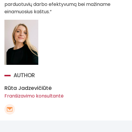
parduotuvių darbo efektyvumą bei mažiname
einamuosius kaštus.“
AUTHOR
Rūta Jadzevičiūtė
Franšizavimo konsultantė