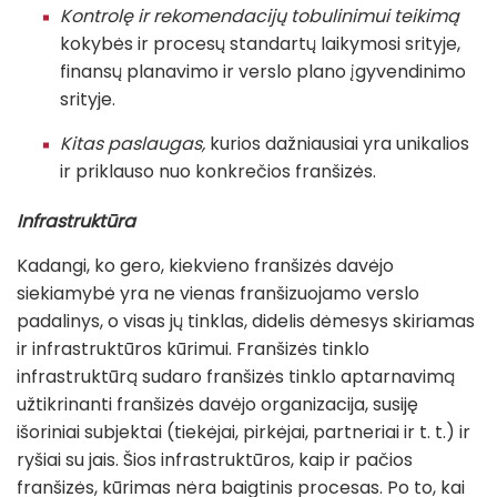
Kontrolę ir rekomendacijų tobulinimui teikimą
kokybės ir procesų standartų laikymosi srityje,
finansų planavimo ir verslo plano įgyvendinimo
srityje.
Kitas paslaugas,
kurios dažniausiai yra unikalios
ir priklauso nuo konkrečios franšizės.
Infrastruktūra
Kadangi, ko gero, kiekvieno franšizės davėjo
siekiamybė yra ne vienas franšizuojamo verslo
padalinys, o visas jų tinklas, didelis dėmesys skiriamas
ir infrastruktūros kūrimui. Franšizės tinklo
infrastruktūrą sudaro franšizės tinklo aptarnavimą
užtikrinanti franšizės davėjo organizacija, susiję
išoriniai subjektai (tiekėjai, pirkėjai, partneriai ir t. t.) ir
ryšiai su jais. Šios infrastruktūros, kaip ir pačios
franšizės, kūrimas nėra baigtinis procesas. Po to, kai