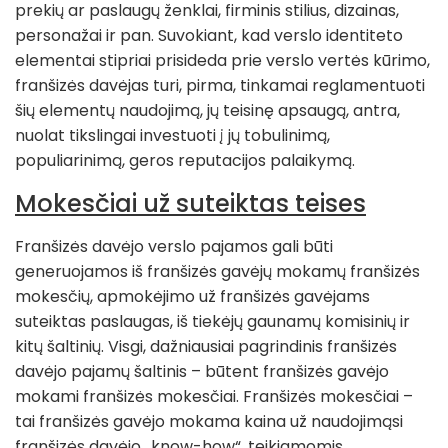
prekių ar paslaugų ženklai, firminis stilius, dizainas,
personažai ir pan. Suvokiant, kad verslo identiteto
elementai stipriai prisideda prie verslo vertės kūrimo,
franšizės davėjas turi, pirma, tinkamai reglamentuoti
šių elementų naudojimą, jų teisinę apsaugą, antra,
nuolat tikslingai investuoti į jų tobulinimą,
populiarinimą, geros reputacijos palaikymą.
Mokesčiai už suteiktas teises
Franšizės davėjo verslo pajamos gali būti
generuojamos iš franšizės gavėjų mokamų franšizės
mokesčių, apmokėjimo už franšizės gavėjams
suteiktas paslaugas, iš tiekėjų gaunamų komisinių ir
kitų šaltinių. Visgi, dažniausiai pagrindinis franšizės
davėjo pajamų šaltinis – būtent franšizės gavėjo
mokami franšizės mokesčiai. Franšizės mokesčiai –
tai franšizės gavėjo mokama kaina už naudojimąsi
franšizės davėjo „know-how“, teikiamomis