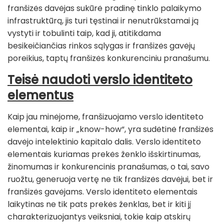
franšizės davėjas sukūrė pradinę tinklo palaikymo
infrastruktūrą, jis turi tęstinai ir nenutrūkstamai ją
vystyti ir tobulinti taip, kad ji, atitikdama
besikeičiančias rinkos sąlygas ir franšizės gavėjų
poreikius, taptų franšizės konkurenciniu pranašumu.
Teisė naudoti verslo identiteto
elementus
Kaip jau minėjome, franšizuojamo verslo identiteto
elementai, kaip ir „know-how“, yra sudėtinė franšizės
davėjo intelektinio kapitalo dalis. Verslo identiteto
elementais kuriamas prekės ženklo išskirtinumas,
žinomumas ir konkurencinis pranašumas, o tai, savo
ruožtu, generuoja vertę ne tik franšizės davėjui, bet ir
franšizės gavėjams. Verslo identiteto elementais
laikytinas ne tik pats prekės ženklas, bet ir kiti jį
charakterizuojantys veiksniai, tokie kaip atskirų