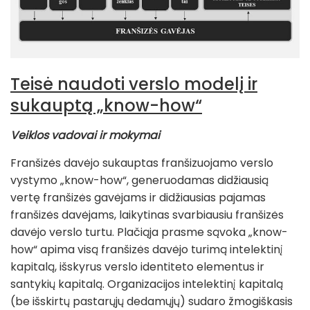
Teisė naudoti verslo modelį ir
sukauptą „know-how“
Veiklos vadovai ir mokymai
Franšizės davėjo sukauptas franšizuojamo verslo
vystymo „know-how“, generuodamas didžiausią
vertę franšizės gavėjams ir didžiausias pajamas
franšizės davėjams, laikytinas svarbiausiu franšizės
davėjo verslo turtu. Plačiąja prasme sąvoka „know-
how“ apima visą franšizės davėjo turimą intelektinį
kapitalą, išskyrus verslo identiteto elementus ir
santykių kapitalą. Organizacijos intelektinį kapitalą
(be išskirtų pastarųjų dedamųjų) sudaro žmogiškasis