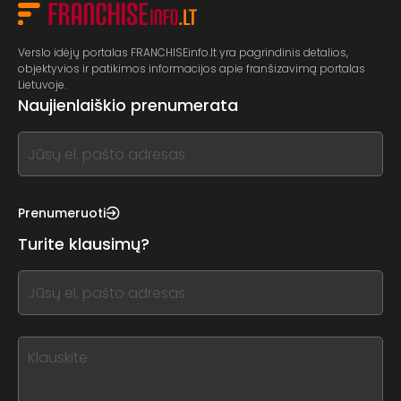
Verslo idėjų portalas FRANCHISEinfo.lt yra pagrindinis detalios,
objektyvios ir patikimos informacijos apie franšizavimą portalas
Lietuvoje.
Naujienlaiškio prenumerata
If
you
see
this,
Prenumeruoti
leave
Turite klausimų?
this
form
If
field
you
blank
see
this,
leave
this