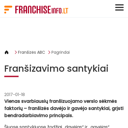
Slapukų valdymo skydelis
Franšizės ABC
Pagrindai
Franšizavimo santykiai
2017-01-18
Vienas svarbiausių franšizuojamo verslo sėkmės
faktorių – franšizės davėjo ir gavėjo santykiai, grįsti
bendradarbiavimo principais.
Šiuose santykiuose žodžiai „davėjas“ ir „gavėjas“