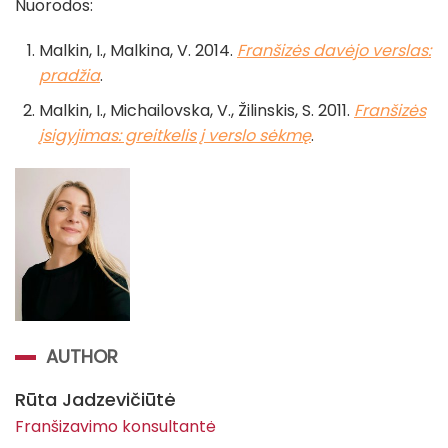
Nuorodos:
Malkin, I., Malkina, V. 2014.
Franšizės davėjo verslas:
pradžia
.
Malkin, I., Michailovska, V., Žilinskis, S. 2011.
Franšizės
įsigyjimas: greitkelis į verslo sėkmę
.
AUTHOR
Rūta Jadzevičiūtė
Franšizavimo konsultantė