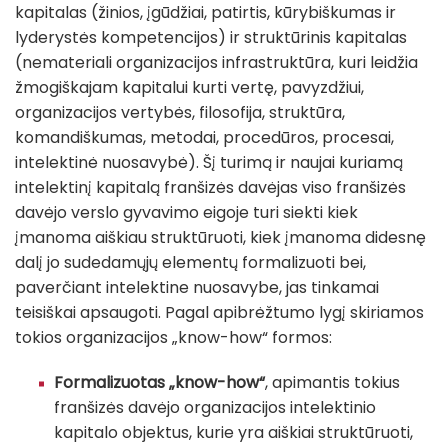
kapitalas (žinios, įgūdžiai, patirtis, kūrybiškumas ir
lyderystės kompetencijos) ir struktūrinis kapitalas
(nemateriali organizacijos infrastruktūra, kuri leidžia
žmogiškajam kapitalui kurti vertę, pavyzdžiui,
organizacijos vertybės, filosofija, struktūra,
komandiškumas, metodai, procedūros, procesai,
intelektinė nuosavybė). Šį turimą ir naujai kuriamą
intelektinį kapitalą franšizės davėjas viso franšizės
davėjo verslo gyvavimo eigoje turi siekti kiek
įmanoma aiškiau struktūruoti, kiek įmanoma didesnę
dalį jo sudedamųjų elementų formalizuoti bei,
paverčiant intelektine nuosavybe, jas tinkamai
teisiškai apsaugoti. Pagal apibrėžtumo lygį skiriamos
tokios organizacijos „know-how“ formos:
Formalizuotas „know-how“
, apimantis tokius
franšizės davėjo organizacijos intelektinio
kapitalo objektus, kurie yra aiškiai struktūruoti,