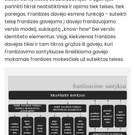
parinkti tikrai neatsitiktiniai ir apima tiek teises, tiek
pareigas. Franšizės davėjo esminė funkcija – suteikti
teisę franšizės gavėjams į davėjo franšizuojamo
verslo modelį, sukauptą „know-how“ bei verslo
identiteto elementus. Visgi, kiekvienas franšizės
davėjas tikisi ir tam tikros grąžos iš gavėjo, kuri
franšizavimo santykiuose išreiškiama gavėjo
mokamais franšizės mokesčiais už suteiktas teises.