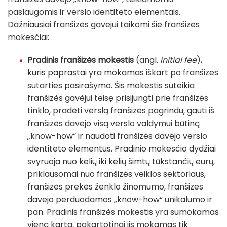
paslaugomis ir verslo identiteto elementais.
Dažniausiai franšizės gavėjui taikomi šie franšizės
mokesčiai:
Pradinis franšizės mokestis
(angl.
initial fee
),
kuris paprastai yra mokamas iškart po franšizės
sutarties pasirašymo. Šis mokestis suteikia
franšizės gavėjui teisę prisijungti prie franšizės
tinklo, pradėti verslą franšizės pagrindu, gauti iš
franšizės davėjo visą verslo valdymui būtiną
„know-how“ ir naudoti franšizės davėjo verslo
identiteto elementus. Pradinio mokesčio dydžiai
svyruoja nuo kelių iki kelių šimtų tūkstančių eurų,
priklausomai nuo franšizės veiklos sektoriaus,
franšizės prekės ženklo žinomumo, franšizės
davėjo perduodamos „know-how“ unikalumo ir
pan. Pradinis franšizės mokestis yra sumokamas
vieną kartą, pakartotinai jis mokamas tik