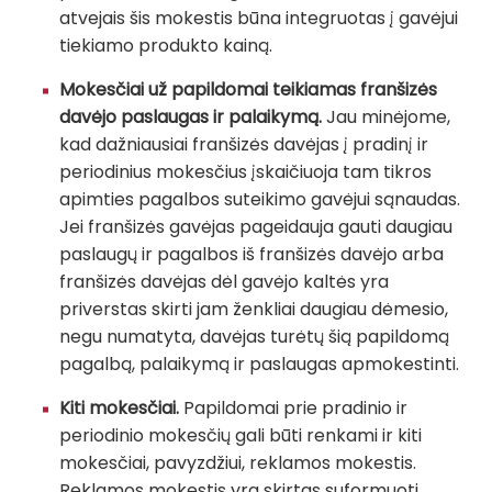
atvejais šis mokestis būna integruotas į gavėjui
tiekiamo produkto kainą.
Mokesčiai už papildomai teikiamas franšizės
davėjo paslaugas ir palaikymą.
Jau minėjome,
kad dažniausiai franšizės davėjas į pradinį ir
periodinius mokesčius įskaičiuoja tam tikros
apimties pagalbos suteikimo gavėjui sąnaudas.
Jei franšizės gavėjas pageidauja gauti daugiau
paslaugų ir pagalbos iš franšizės davėjo arba
franšizės davėjas dėl gavėjo kaltės yra
priverstas skirti jam ženkliai daugiau dėmesio,
negu numatyta, davėjas turėtų šią papildomą
pagalbą, palaikymą ir paslaugas apmokestinti.
Kiti mokesčiai.
Papildomai prie pradinio ir
periodinio mokesčių gali būti renkami ir kiti
mokesčiai, pavyzdžiui, reklamos mokestis.
Reklamos mokestis yra skirtas suformuoti