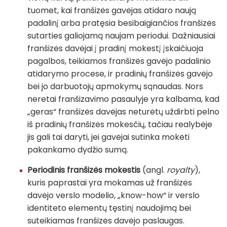
tuomet, kai franšizės gavėjas atidaro naują
padalinį arba pratęsia besibaigiančios franšizės
sutarties galiojamą naujam periodui. Dažniausiai
franšizės davėjai į pradinį mokestį įskaičiuoja
pagalbos, teikiamos franšizės gavėjo padalinio
atidarymo procese, ir pradinių franšizės gavėjo
bei jo darbuotojų apmokymų sąnaudas. Nors
neretai franšizavimo pasaulyje yra kalbama, kad
„geras“ franšizės davėjas neturėtų uždirbti pelno
iš pradinių franšizės mokesčių, tačiau realybėje
jis gali tai daryti, jei gavėjai sutinka mokėti
pakankamo dydžio sumą.
Periodinis franšizės mokestis
(angl.
royalty
),
kuris paprastai yra mokamas už franšizės
davėjo verslo modelio, „know-how“ ir verslo
identiteto elementų tęstinį naudojimą bei
suteikiamas franšizės davėjo paslaugas.