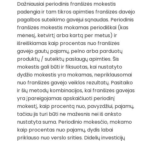
Dažniausiai periodinis franšizės mokestis
padengia ir tam tikros apimties franšizės davėjo
pagalbos suteikimo gavėjui sąnaudas. Periodinis
franšizės mokestis mokamas periodiškai (kas
mėnesį, ketvirtį arba kartą per metus) ir
išreiškiamas kaip procentas nuo franšizės
gavėjo gautų pajamų, pelno arba parduotų
produktų / suteiktų paslaugų apimties. Šis
mokestis gali būti ir fiksuotas, kai nustatyto
dydžio mokestis yra mokamas, nepriklausomai
nuo franšizės gavėjo veiklos rezultatų. Pasitaiko
ir šių metodų kombinacijos, kai franšizės gavėjas
yra įpareigojamas apskaičiuoti periodinį
mokestį, kaip procentą nuo, pavyzdžiui, pajamų,
tačiau jis turi būti ne mažesnis nei iš anksto
nustatyta suma. Periodinio mokesčio, mokamo
kaip procentas nuo pajamų, dydis labai
priklauso nuo verslo srities. Didelių investicijų