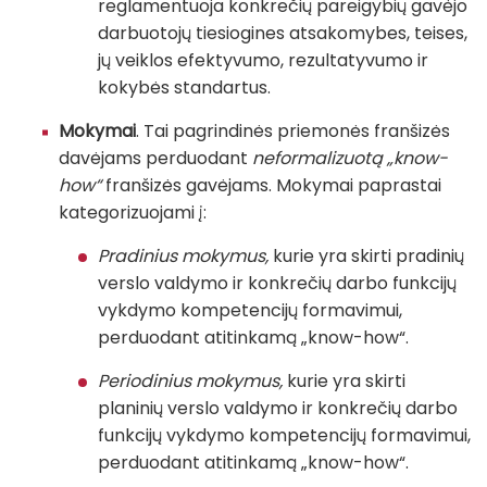
reglamentuoja konkrečių pareigybių gavėjo
darbuotojų tiesiogines atsakomybes, teises,
jų veiklos efektyvumo, rezultatyvumo ir
kokybės standartus.
Mokymai
. Tai pagrindinės priemonės franšizės
davėjams perduodant
neformalizuotą „know-
how“
franšizės gavėjams. Mokymai paprastai
kategorizuojami į:
Pradinius mokymus,
kurie yra skirti pradinių
verslo valdymo ir konkrečių darbo funkcijų
vykdymo kompetencijų formavimui,
perduodant atitinkamą „know-how“.
Periodinius mokymus,
kurie yra skirti
planinių verslo valdymo ir konkrečių darbo
funkcijų vykdymo kompetencijų formavimui,
perduodant atitinkamą „know-how“.