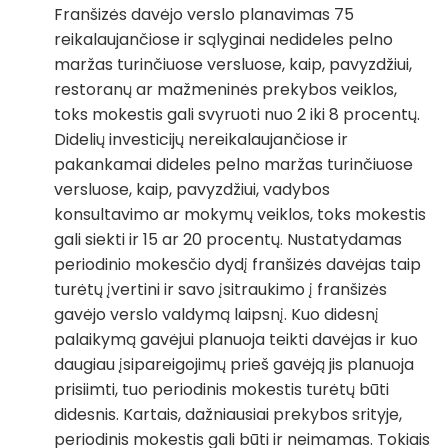
Franšizės davėjo verslo planavimas 75
reikalaujančiose ir sąlyginai nedideles pelno
maržas turinčiuose versluose, kaip, pavyzdžiui,
restoranų ar mažmeninės prekybos veiklos,
toks mokestis gali svyruoti nuo 2 iki 8 procentų.
Didelių investicijų nereikalaujančiose ir
pakankamai dideles pelno maržas turinčiuose
versluose, kaip, pavyzdžiui, vadybos
konsultavimo ar mokymų veiklos, toks mokestis
gali siekti ir 15 ar 20 procentų. Nustatydamas
periodinio mokesčio dydį franšizės davėjas taip
turėtų įvertini ir savo įsitraukimo į franšizės
gavėjo verslo valdymą laipsnį. Kuo didesnį
palaikymą gavėjui planuoja teikti davėjas ir kuo
daugiau įsipareigojimų prieš gavėją jis planuoja
prisiimti, tuo periodinis mokestis turėtų būti
didesnis. Kartais, dažniausiai prekybos srityje,
periodinis mokestis gali būti ir neimamas. Tokiais