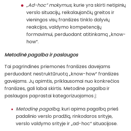
„Ad-hoc“ mokymus,
kurie yra skirti netipinių
verslo situacijų, reikalaujančių greitos ir
vieningos visų franšizės tinklo dalyvių
reakcijos, valdymo kompetencijų
formavimui, perduodant atitinkamą „know-
how“.
Metodinė pagalba ir paslaugos
Tai pagrindinės priemonės franšizės davėjams
perduodant nestruktūruotą „know-how“ franšizės
gavėjams. Jų apimtis, priklausomai nuo konkrečios
franšizės, gali labai skirtis. Metodinė pagalba ir
paslaugos paprastai kategorizuojamos į:
Metodinę pagalbą,
kuri apima pagalbą prieš
padalinio verslo pradžią, rinkodaros srityje,
verslo valdymo srityje ir „ad-hoc“ situacijose.