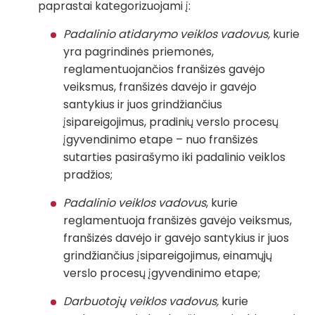
paprastai kategorizuojami į:
Padalinio atidarymo veiklos vadovus,
kurie
yra pagrindinės priemonės,
reglamentuojančios franšizės gavėjo
veiksmus, franšizės davėjo ir gavėjo
santykius ir juos grindžiančius
įsipareigojimus, pradinių verslo procesų
įgyvendinimo etape – nuo franšizės
sutarties pasirašymo iki padalinio veiklos
pradžios;
Padalinio veiklos vadovus
, kurie
reglamentuoja franšizės gavėjo veiksmus,
franšizės davėjo ir gavėjo santykius ir juos
grindžiančius įsipareigojimus, einamųjų
verslo procesų įgyvendinimo etape;
Darbuotojų veiklos vadovus,
kurie