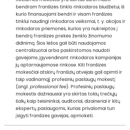
bendram franšizės tinklo rinkodaros biudžetui, iš
kurio finansuojami bendri ir visam franšizės
tinklui naudingi rinkodaros veiksmai, t. y. akcijos ir
rinkodaros priemonės, kurios yra nukreiptos į
bendrą franšizės prekės ženklo žinomumo
didinimą. Šios lėšos gali būti naudojamos
centralizuotai arba paskirstomos naudoti
gavėjams įgyvendinant rinkodaros kampanijas
jų aptarnaujamose rinkose. Kiti franšizės
mokesčiai atskirų franšizių atvejais gali apimti ir
taip vadinamąjį profesinių paslaugų mokestį
(angl.
professional fee
). Profesinių paslaugų
mokestis dažniausiai yra skirtas tokių trečiųjų
šalių kaip teisininkai, auditoriai, dizaineriai ir kitų
ekspertų paslaugoms, kurias privalomai turi
įsigyti franšizės gavėjas, apmokėti.