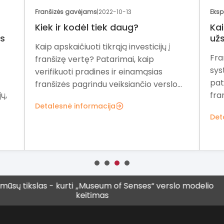
Franšizės gavėjams
|
2022-10-13
Eksp
Kiek ir kodėl tiek daug?
Kai
as
užs
Kaip apskaičiuoti tikrąją investicijų į
Fra
franšizę vertę? Patarimai, kaip
sys
verifikuoti pradines ir einamąsias
pat
franšizės pagrindu veiksiančio verslo...
ų,
fra
Detalesnė informacija
Det
as - kurti
„Museum of Senses“ verslo modelio
Vis daug
keitimas
vyresnių 