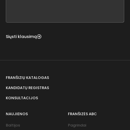
form
field
blank
Siųsti klausimą
FRANŠIZIŲ KATALOGAS
KANDIDATŲ REGISTRAS
KONSULTACIJOS
NAUJIENOS
FRANŠIZĖS ABC
Baltijos
Pagrindai