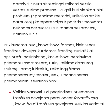
aprašyti ir nėra sistemingai taikomi verslo
vertės kūrimo procese. Tai gali būti vienkartiniai
problemų sprendimo metodai, unikalios atskirų
darbuotojų kompetencijos ir patirtis, vadovams
nežinomi darbuotojų susitarimai dėl procesų
atlikimo ir t. t.
Priklausomai nuo „know-how“ formos, kiekvienas
franšizės davėjas, kurdamas franšizę, turi aiškiai
apsibrėžti pasirinktiną „know-how“ perdavimo
priemonių asortimentą, turinį, teikimo dažnumą,
trukmę, formą ir išteklių, reikalingų šioms
priemonėms įgyvendinti, kiekį. Pagrindinėmis
priemonėmis išskirtinos šios:
Veiklos vadovai
. Tai pagrindinės priemonės
franšizės davėjams perduodant
formalizuotą
„know-how“
franšizės gavėjams. Veiklos vadovai