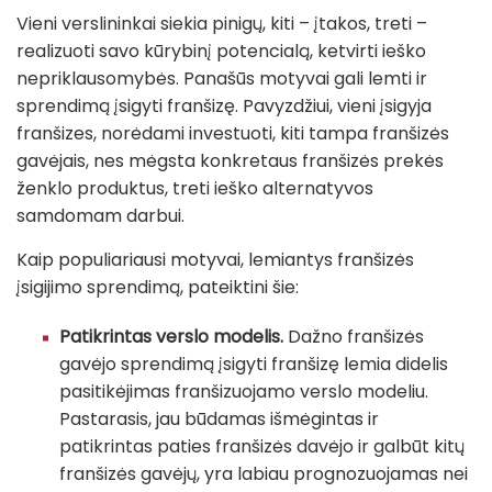
Vieni verslininkai siekia pinigų, kiti – įtakos, treti –
realizuoti savo kūrybinį potencialą, ketvirti ieško
nepriklausomybės. Panašūs motyvai gali lemti ir
sprendimą įsigyti franšizę. Pavyzdžiui, vieni įsigyja
franšizes, norėdami investuoti, kiti tampa franšizės
gavėjais, nes mėgsta konkretaus franšizės prekės
ženklo produktus, treti ieško alternatyvos
samdomam darbui.
Kaip populiariausi motyvai, lemiantys franšizės
įsigijimo sprendimą, pateiktini šie:
Patikrintas verslo modelis.
Dažno franšizės
gavėjo sprendimą įsigyti franšizę lemia didelis
pasitikėjimas franšizuojamo verslo modeliu.
Pastarasis, jau būdamas išmėgintas ir
patikrintas paties franšizės davėjo ir galbūt kitų
franšizės gavėjų, yra labiau prognozuojamas nei