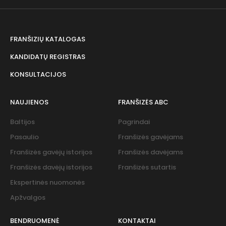
FRANŠIZIŲ KATALOGAS
KANDIDATŲ REGISTRAS
KONSULTACIJOS
NAUJIENOS
FRANŠIZĖS ABC
Baltijos
Pagrindai
Pasaulio
Franšizės gavėjams
Franšizės gavėjų istorijos
Franšizės davėjams
Franšizės davėjų istorijos
Franšizės sutartis
Ekspertinės nuomonės
Apžvalgos
BENDRUOMENĖ
KONTAKTAI