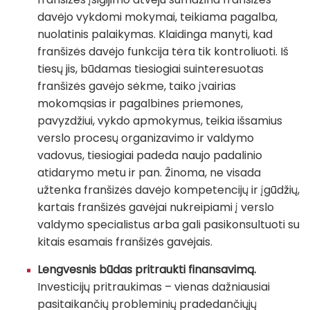
davėjo vykdomi mokymai, teikiama pagalba,
nuolatinis palaikymas. Klaidinga manyti, kad
franšizės davėjo funkcija tėra tik kontroliuoti. Iš
tiesų jis, būdamas tiesiogiai suinteresuotas
franšizės gavėjo sėkme, taiko įvairias
mokomąsias ir pagalbines priemones,
pavyzdžiui, vykdo apmokymus, teikia išsamius
verslo procesų organizavimo ir valdymo
vadovus, tiesiogiai padeda naujo padalinio
atidarymo metu ir pan. Žinoma, ne visada
užtenka franšizės davėjo kompetencijų ir įgūdžių,
kartais franšizės gavėjai nukreipiami į verslo
valdymo specialistus arba gali pasikonsultuoti su
kitais esamais franšizės gavėjais.
Lengvesnis būdas pritraukti finansavimą.
Investicijų pritraukimas – vienas dažniausiai
pasitaikančių probleminių pradedančiųjų