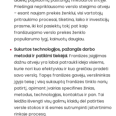
didelių papildomų pastangų rinkodaros srityje.
Priešingai nepriklausomo verslo steigimo atveju
– esant naujam prekės ženklui, visi vartotojų
pritraukimo procesai, tikėtina, laiko ir investicijų
prasme, iki kol pasiektų tokį pat kaip
franšizuojamo verslo prekės ženklo
populiarumo lygį, kainuotų daugiau.
Sukurtos technologijos, pažangūs darbo
metodai ir patikimi tiekėjai.
Franšizės įsigijimas
dažnu atveju yra labai patraukli idėja visiems,
kurie nori kuo efektyviau ir kuo greičiau pradėti
savo verslą. Tapęs franšizės gavėju, verslininkas
įgyja teisę į visą sukauptą franšizės tinklo narių
patirtį, apimant įvairias specifines žinias,
metodus, technologijas, kontaktus ir pan. Tai
leidžia išvengti visų galimų klaidų dėl patirties
versle stokos ir iš esmės sutrumpinti įsitvirtinimo
rinkoje procesą.