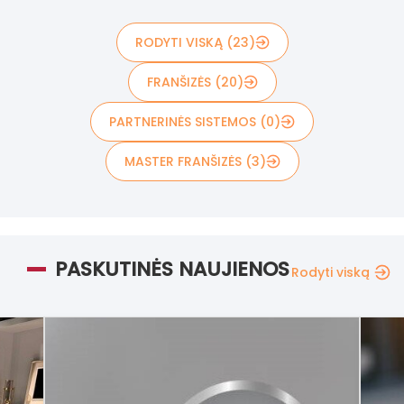
RODYTI VISKĄ (23)
FRANŠIZĖS (20)
PARTNERINĖS SISTEMOS (0)
MASTER FRANŠIZĖS (3)
PASKUTINĖS NAUJIENOS
Rodyti viską