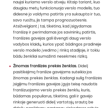
naujai kuriamo verslo atveju. Kitaip tariant, kuo
daugiau metų funkcionuoja verslo modelis, tuo
didesnė jo valdymo patirtis yra sukaupta ir tuo,
savo ruožtu, jis tampa prognozuotesnis.
Atsižvelgiant į tai, tikėtina, kad įsigydamas
franšizę ir perimdamas jos savininkų patirtis,
franšizės gavėjas gali išvengti daug verslo
vadybos klaidų, kurios ypač būdingos pradinėje
verslo modelio įvedimo į rinką stadijoje, ir tokiu
būdu ženkliai sumažinti nesėkmės riziką.
Žinomas franšizės prekės ženklas.
Didelį
pasitikėjimą franšize gavėjams suteikia jos
žinomas prekės ženklas. Kadangi sulig franšizės
įsigijimu franšizės gavėjas įgyja teisę naudotis
franšizuojamo verslo prekės ženklu, kuris,
būdamas populiarus, tikėtina, gali ir gavėjo
rinkoje generuoti didelį vartotojų srautą be