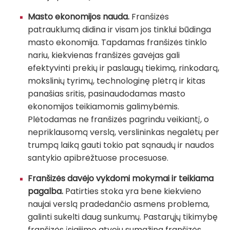
Masto ekonomijos nauda.
Franšizės
patrauklumą didina ir visam jos tinklui būdinga
masto ekonomija. Tapdamas franšizės tinklo
nariu, kiekvienas franšizės gavėjas gali
efektyvinti prekių ir paslaugų tiekimą, rinkodarą,
mokslinių tyrimų, technologinę plėtrą ir kitas
panašias sritis, pasinaudodamas masto
ekonomijos teikiamomis galimybėmis.
Plėtodamas ne franšizės pagrindu veikiantį, o
nepriklausomą verslą, verslininkas negalėtų per
trumpą laiką gauti tokio pat sąnaudų ir naudos
santykio apibrėžtuose procesuose.
Franšizės davėjo vykdomi mokymai ir teikiama
pagalba.
Patirties stoka yra bene kiekvieno
naujai verslą pradedančio asmens problema,
galinti sukelti daug sunkumų. Pastarųjų tikimybę
franšizės įsigijimo atveju sumažina franšizės