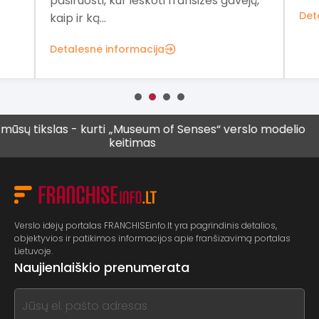
ų,
fra
Detalesnė informacija
Det
tikslas - kurti
„Museum of Senses“ verslo modelio
Vis 
keitimas
vyre
Verslo idėjų portalas FRANCHISEinfo.lt yra pagrindinis detalios,
objektyvios ir patikimos informacijos apie franšizavimą portalas
Lietuvoje.
Naujienlaiškio prenumerata
If
you