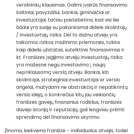
verslininkų klausimas. Galimi įvairūs finansavimo
šaltiniai, pavyzdžiui, bankai, giminaičiai ar
investuotojai, tačiau pastebėtina, kad visi šie
būdai yra susiję su pakankamai didele skolintojų
/ investuotojų rizika. Dėl to dažnu atveju yra
taikomos rizikos mažinimo priemonės, tokios
kaip didelis užstatas, sutelktinis finansavimas ir
kt. Franšizės įsigijimo atveju investuotojų rizika
yra mažesnė negu investavimo į naują
nepriklausomą verslą atveju. Bankai, kiti
skolintojai, strateginiai investuotojai ar verslo
angelai, matydami ne abstrakčią ir nepatikrintą
verslo idėją, o konkrečius kitų jau veikiančių
franšizės gavėjų finansinius rodiklius, franšizės
davėjo istoriją ir reputaciją, gali lengviau priimti
sprendimą dėl finansavimo skyrimo.
Žinoma, kiekviena franšizė – individualus atvejis, todėl