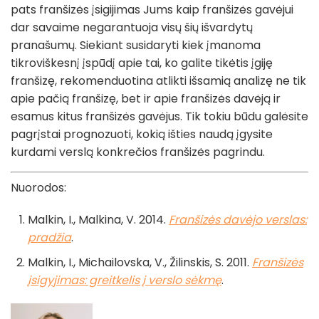
pats franšizės įsigijimas Jums kaip franšizės gavėjui
dar savaime negarantuoja visų šių išvardytų
pranašumų. Siekiant susidaryti kiek įmanoma
tikroviškesnį įspūdį apie tai, ko galite tikėtis įgiję
franšizę, rekomenduotina atlikti išsamią analizę ne tik
apie pačią franšizę, bet ir apie franšizės davėją ir
esamus kitus franšizės gavėjus. Tik tokiu būdu galėsite
pagrįstai prognozuoti, kokią išties naudą įgysite
kurdami verslą konkrečios franšizės pagrindu.
Nuorodos:
Malkin, I., Malkina, V. 2014.
Franšizės davėjo verslas:
pradžia
.
Malkin, I., Michailovska, V., Žilinskis, S. 2011.
Franšizės
įsigyjimas: greitkelis į verslo sėkmę
.