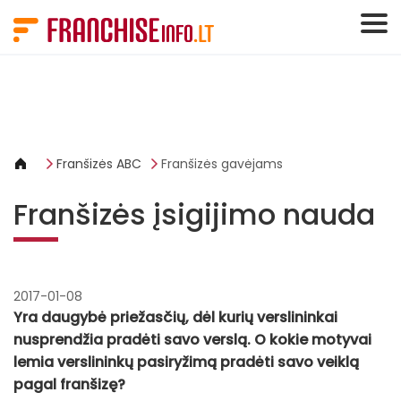
Slapukų valdymo skydelis
Franšizės ABC
Franšizės gavėjams
Franšizės įsigijimo nauda
2017-01-08
Yra daugybė priežasčių, dėl kurių verslininkai
nusprendžia pradėti savo verslą. O kokie motyvai
lemia verslininkų pasiryžimą pradėti savo veiklą
pagal franšizę?