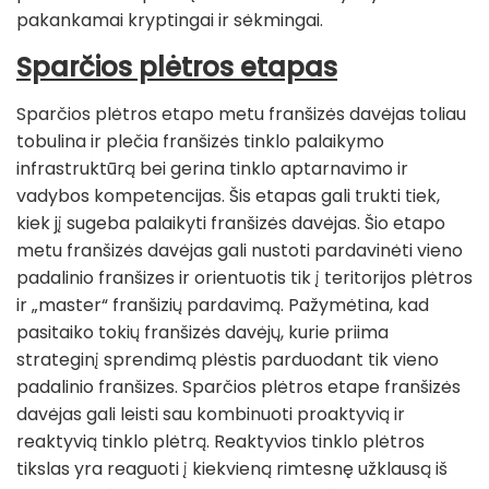
pakankamai kryptingai ir sėkmingai.
Sparčios plėtros etapas
Sparčios plėtros etapo metu franšizės davėjas toliau
tobulina ir plečia franšizės tinklo palaikymo
infrastruktūrą bei gerina tinklo aptarnavimo ir
vadybos kompetencijas. Šis etapas gali trukti tiek,
kiek jį sugeba palaikyti franšizės davėjas. Šio etapo
metu franšizės davėjas gali nustoti pardavinėti vieno
padalinio franšizes ir orientuotis tik į teritorijos plėtros
ir „master“ franšizių pardavimą. Pažymėtina, kad
pasitaiko tokių franšizės davėjų, kurie priima
strateginį sprendimą plėstis parduodant tik vieno
padalinio franšizes. Sparčios plėtros etape franšizės
davėjas gali leisti sau kombinuoti proaktyvią ir
reaktyvią tinklo plėtrą. Reaktyvios tinklo plėtros
tikslas yra reaguoti į kiekvieną rimtesnę užklausą iš