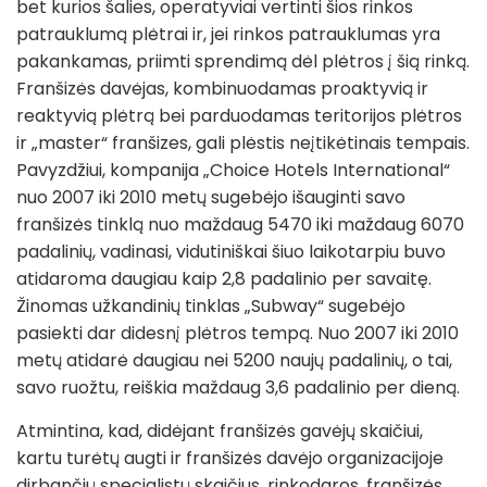
bet kurios šalies, operatyviai vertinti šios rinkos
patrauklumą plėtrai ir, jei rinkos patrauklumas yra
pakankamas, priimti sprendimą dėl plėtros į šią rinką.
Franšizės davėjas, kombinuodamas proaktyvią ir
reaktyvią plėtrą bei parduodamas teritorijos plėtros
ir „master“ franšizes, gali plėstis neįtikėtinais tempais.
Pavyzdžiui, kompanija „Choice Hotels International“
nuo 2007 iki 2010 metų sugebėjo išauginti savo
franšizės tinklą nuo maždaug 5470 iki maždaug 6070
padalinių, vadinasi, vidutiniškai šiuo laikotarpiu buvo
atidaroma daugiau kaip 2,8 padalinio per savaitę.
Žinomas užkandinių tinklas „Subway“ sugebėjo
pasiekti dar didesnį plėtros tempą. Nuo 2007 iki 2010
metų atidarė daugiau nei 5200 naujų padalinių, o tai,
savo ruožtu, reiškia maždaug 3,6 padalinio per dieną.
Atmintina, kad, didėjant franšizės gavėjų skaičiui,
kartu turėtų augti ir franšizės davėjo organizacijoje
dirbančių specialistų skaičius, rinkodaros, franšizės