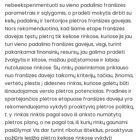
nebeeksperimentuoti su vieno padalinio franšizės
parametrais ir sąlygomis, o pradėti mokytis dirbti su
kelių padalinių ir teritorijos plėtros franšizės gavėjais.
Nors rekomenduotina, kad šiame etape franšizės
davėjas tęstų plėtrą tik keliose rinkose, kuriose jis jau
turi vieno padalinio franšizės gavėjus, visgi, turint
pakankamai finansinių resursų, jau galima pradėti
žvalgytis ir kitose, mažiau pažįstamose ir labiau
nutolusiose rinkose. Šių rinkų pasirinkimas priklauso
nuo franšizės davėjo taikomų kriterijų, tačiau, žinoma,
vertėtų plėstis į didesnes rinkas, kuriose galėtų būti
išnaudojamas verslo plėtros potencialas. Pradinės ir
spartėjančios plėtros etapuose franšizės davėjui yra
rekomenduojama vykdyti proaktyvią plėtros politiką,
t. y. rinkas rinktis pagal savo iš anksto numatytą
plėtros planą, o ne pagal tai, iš kurių rinkų gaunami
pasiūlymai. Vis dar turint ribotus išteklius, proaktyvus
požiūris leidžia plėtrą keliose rinkose vykdyti