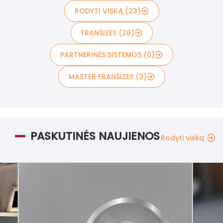
RODYTI VISKĄ (23)
FRANŠIZĖS (20)
PARTNERINĖS SISTEMOS (0)
MASTER FRANŠIZĖS (3)
PASKUTINĖS NAUJIENOS
Rodyti viską