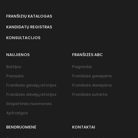
FRANŠIZIŲ KATALOGAS
KANDIDATŲ REGISTRAS
KONSULTACIJOS
NAUJIENOS
FRANŠIZĖS ABC
Baltijos
Pagrindai
Pasaulio
Franšizės gavėjams
Franšizės gavėjų istorijos
Franšizės davėjams
Franšizės davėjų istorijos
Franšizės sutartis
Ekspertinės nuomonės
Apžvalgos
BENDRUOMENĖ
KONTAKTAI