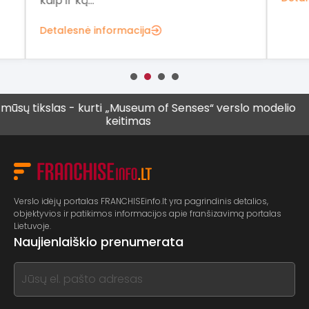
Det
tikslas - kurti
„Museum of Senses“ verslo modelio
Vis
keitimas
vyre
Verslo idėjų portalas FRANCHISEinfo.lt yra pagrindinis detalios,
objektyvios ir patikimos informacijos apie franšizavimą portalas
Lietuvoje.
Naujienlaiškio prenumerata
If
you
see