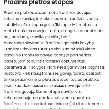
Pradinis plėtros etapas
Pradinio plėtros etapo metu franšizės davėjas
tobulina franšizę ir mokosi bazinių franšizės verslo
subtilybių. Šis etapas gali trūkti apie 1–2 metus. Jo
metu franšizės davėjas turėtų stengtis koncentruotis
ne į parduotų franšizių skaičių, bet į
bendradarbiavimo su franšizės gavėjais kokybę.
Franšizės davėjas turėtų siekti, kad pirmieji vieno
padalinio franšizės gavėjai taptų jo partneriais,
padėtų jam tobulinti franšizės dokumentus,
parametrus ir sąlygas. Nors nėra galimybės pagrįstai
nustatyti, kiek naujų franšizės gavėjų turėtų atsirasti
tinkle pradiniame jo plėtros etape, tačiau praktika
rodo, kad dažniausiai šis skaičius neviršija 5–10
franšizės gavėjų. Šiame etape davėjui yra
rekomenduojama pardavinėti vieno padalinio
franšizes ir tik tose keliose rinkose (įskaitant ir namų