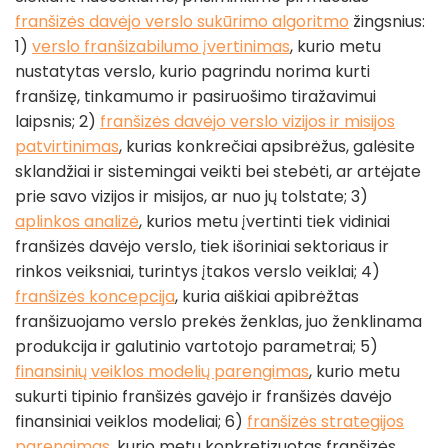
franšizės davėjo verslo sukūrimo algoritmo
žingsnius:
1)
verslo franšizabilumo įvertinimas
, kurio metu
nustatytas verslo, kurio pagrindu norima kurti
franšizę, tinkamumo ir pasiruošimo tiražavimui
laipsnis; 2)
franšizės davėjo verslo vizijos ir misijos
patvirtinimas
, kurias konkrečiai apsibrėžus, galėsite
sklandžiai ir sistemingai veikti bei stebėti, ar artėjate
prie savo vizijos ir misijos, ar nuo jų tolstate; 3)
aplinkos analizė
, kurios metu įvertinti tiek vidiniai
franšizės davėjo verslo, tiek išoriniai sektoriaus ir
rinkos veiksniai, turintys įtakos verslo veiklai; 4)
franšizės koncepcija
, kuria aiškiai apibrėžtas
franšizuojamo verslo prekės ženklas, juo ženklinama
produkcija ir galutinio vartotojo parametrai; 5)
finansinių veiklos modelių parengimas
, kurio metu
sukurti tipinio franšizės gavėjo ir franšizės davėjo
finansiniai veiklos modeliai; 6)
franšizės strategijos
parengimas
, kurio metu konkretizuotas franšizės