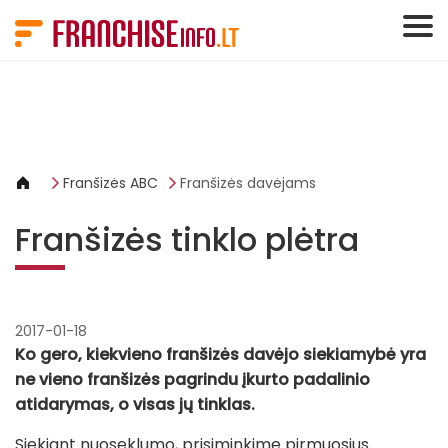
Slapukų valdymo skydelis
Franšizės ABC
Franšizės davėjams
Franšizės tinklo plėtra
2017-01-18
Ko gero, kiekvieno franšizės davėjo siekiamybė yra
ne vieno franšizės pagrindu įkurto padalinio
atidarymas, o visas jų tinklas.
Siekiant nuoseklumo, prisiminkime pirmuosius