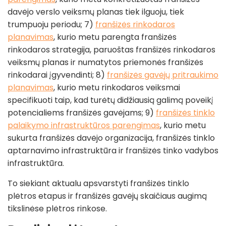
davėjo verslo veiksmų planas tiek ilguoju, tiek
trumpuoju periodu; 7)
franšizės rinkodaros
planavimas
, kurio metu parengta franšizės
rinkodaros strategija, paruoštas franšizės rinkodaros
veiksmų planas ir numatytos priemonės franšizės
rinkodarai įgyvendinti; 8)
franšizės gavėjų pritraukimo
planavimas
, kurio metu rinkodaros veiksmai
specifikuoti taip, kad turėtų didžiausią galimą poveikį
potencialiems franšizės gavėjams; 9)
franšizės tinklo
palaikymo infrastruktūros parengimas
, kurio metu
sukurta franšizės davėjo organizacija, franšizės tinklo
aptarnavimo infrastruktūra ir franšizės tinko vadybos
infrastruktūra.
To siekiant aktualu apsvarstyti franšizės tinklo
plėtros etapus ir franšizės gavėjų skaičiaus augimą
tikslinėse plėtros rinkose.