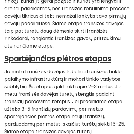
rinką), kurias jis gerai pažįsta ir kurios yra lengvai ir
greitai pasiekiamos, nes franšizės tobulinimo procese
davėjui tikriausiai teks nemažai lankytis savo pirmųjų
gavėjų padaliniuose. Šiame etape franšizės davėjas
taip pat turėtų daug dėmesio skirti franšizės
rinkodarai, rengiantis franšizės gavėjų pritraukimui
ateinančiame etape.
Spartėjančios plėtros etapas
Jo metu franšizės davėjas tobulina franšizės tinklo
palaikymo infrastruktūrą ir mokosi tinklo vadybos
subtilybių. Šis etapas gali trukti apie 2–3 metus. Jo
metu franšizės davėjas turėtų stengtis padidinti
franšizių pardavimo tempus. Jei pradiniame etape
užteko 3–5 franšizių pardavimų per metus,
spartėjančios plėtros etape naujų franšizių,
parduodamų per metus, skaičius turėtų siekti 15–25.
Šiame etape franšizės davėjas turėtų