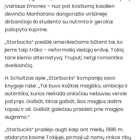
įvairiausi žmonės – nuo pat kostiumą kasdien
dėvinčio Manhatano dangoraižio viršūnėje
dirbančiojo iki studento su nutrinta ir gerokai
palopyta kuprine.
„Starbucks“ pasiūlė amerikiečiams būtent tai, ko
jiems taip trūko – neformalią viešąją erdvę. Tokią
tarsi kiemo alternatyvą. Truputį netgi romantika
dvelkiančią.
H. Schultzas apie „Starbucks“ kompaniją savo
knygoje rašė: „Tai buvo kažkas magiško, ambicija ir
autentika, kurios niekada anksčiau nebuvau versle
patyręs. Galbūt, tiktai galbūt, šios magijos dalimi
tapsiu ir aš. Galbūt galėčiau prisidėti prie magijos
auginimo.“
„Starbucks“ pradėjo augti kaip ant mielių. 1996 m.
atidaryta kavinė Tokijuje, pirmoji už namų rinkos ribų.