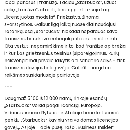
labai panašus į franšizę. Tačiau „Starbucks“, užuot
sakę „franšizė“, atrodo, tiesiog perfrazuoja tai į
„licencijuotas modelis“. Priežastys, žinoma,
svarstytinos. Galbūt ilgą laiką nuosekliai naudojusi
retoriką, esą „Starbucks“ niekada neparduos savo
franšizės, bendrovė nebegali pati sau prieštarauti.
Kita vertus, nepamirškime ir to, kad franšizė apibrėžia
ir kur kas griežtesnius teisinius įsipareigojimus, kurių
neišvengiamai privalo laikytis abi sandorio šalys – tiek
franšizės davėjai, tiek gavėjai. Galbūt tai irgi turi
reikšmės susidariusioje painiavoje.
---
Daugmaž 5 100 iš 12 800 namų rinkoje esančių
„Starbucks“ veikia pagal licenciją. Europoje,
Viduriniuosiuose Rytuose ir Afrikoje bene keturios iš
penkių „Starbucks“ kavinių yra valdomos licencijos
gavėjų. Azijoje – apie pusę, rašo „Business Insider“.