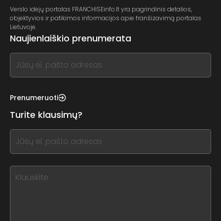
Verslo idėjų portalas FRANCHISEinfo.lt yra pagrindinis detalios,
objektyvios ir patikimos informacijos apie franšizavimą portalas
Lietuvoje.
Naujienlaiškio prenumerata
If
you
see
this,
Prenumeruoti
leave
Turite klausimų?
this
form
If
field
you
blank
see
this,
leave
this
form