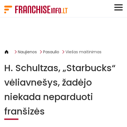
Slapukų valdymo skydelis
Naujienos
Pasaulio
Viešas maitinimas
H. Schultzas, „Starbucks“
vėliavnešys, žadėjo
niekada neparduoti
franšizės