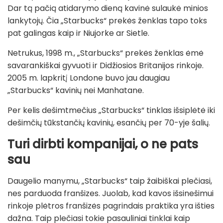
Dar tą pačią atidarymo dieną kavinė sulaukė minios
lankytojų. Čia „Starbucks“ prekės ženklas tapo toks
pat galingas kaip ir Niujorke ar Sietle.
Netrukus, 1998 m., „Starbucks“ prekės ženklas ėmė
savarankiškai gyvuoti ir Didžiosios Britanijos rinkoje.
2005 m. lapkritį Londone buvo jau daugiau
„Starbucks“ kavinių nei Manhatane.
Per kelis dešimtmečius „Starbucks“ tinklas išsiplėtė iki
dešimčių tūkstančių kavinių, esančių per 70-yje šalių.
Turi dirbti kompanijai, o ne pats
sau
Daugelio manymu, „Starbucks“ taip žaibiškai plečiasi,
nes parduoda franšizes. Juolab, kad kavos išsinešimui
rinkoje plėtros franšizės pagrindais praktika yra išties
dažna. Taip plečiasi tokie pasauliniai tinklai kaip