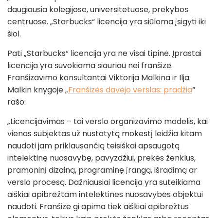
daugiausia kolegijose, universitetuose, prekybos
centruose. „Starbucks“ licencija yra siūloma įsigyti iki
šiol.
Pati „Starbucks“ licencija yra ne visai tipinė. Įprastai
licencija yra suvokiama siauriau nei franšizė.
Franšizavimo konsultantai Viktorija Malkina ir Ilja
Malkin knygoje „
Franšizės davėjo verslas: pradžia
“
rašo:
„Licencijavimas – tai verslo organizavimo modelis, kai
vienas subjektas už nustatytą mokestį leidžia kitam
naudoti jam priklausančią teisiškai apsaugotą
intelektinę nuosavybę, pavyzdžiui, prekės ženklus,
pramoninį dizainą, programinę įrangą, išradimą ar
verslo procesą. Dažniausiai licencija yra suteikiama
aiškiai apibrėžtam intelektinės nuosavybės objektui
naudoti. Franšizė gi apima tiek aiškiai apibrėžtus