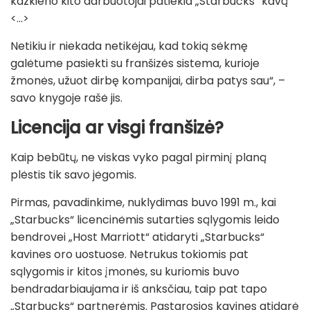
kažkieno kito darbuotojai patiekia „Starbucks“ kavą
<...>
Netikiu ir niekada netikėjau, kad tokią sėkmę
galėtume pasiekti su franšizės sistema, kurioje
žmonės, užuot dirbę kompanijai, dirba patys sau“, –
savo knygoje rašė jis.
Licencija ar visgi franšizė?
Kaip bebūtų, ne viskas vyko pagal pirminį planą
plėstis tik savo jėgomis.
Pirmas, pavadinkime, nuklydimas buvo 1991 m., kai
„Starbucks“ licencinėmis sutarties sąlygomis leido
bendrovei „Host Marriott“ atidaryti „Starbucks“
kavines oro uostuose. Netrukus tokiomis pat
sąlygomis ir kitos įmonės, su kuriomis buvo
bendradarbiaujama ir iš anksčiau, taip pat tapo
„Starbucks“ partnerėmis. Pastarosios kavines atidarė