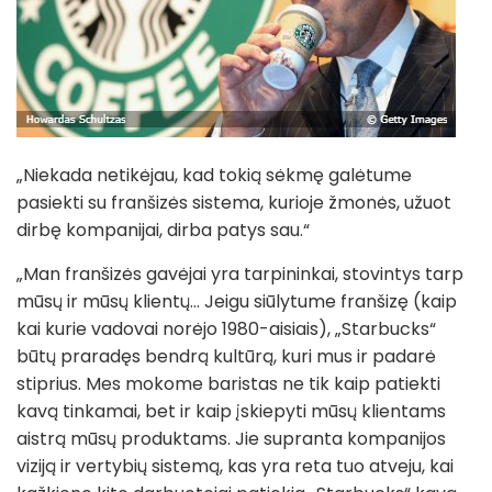
„Niekada netikėjau, kad tokią sėkmę galėtume
pasiekti su franšizės sistema, kurioje žmonės, užuot
dirbę kompanijai, dirba patys sau.“
„Man franšizės gavėjai yra tarpininkai, stovintys tarp
mūsų ir mūsų klientų... Jeigu siūlytume franšizę (kaip
kai kurie vadovai norėjo 1980-aisiais), „Starbucks“
būtų praradęs bendrą kultūrą, kuri mus ir padarė
stiprius. Mes mokome baristas ne tik kaip patiekti
kavą tinkamai, bet ir kaip įskiepyti mūsų klientams
aistrą mūsų produktams. Jie supranta kompanijos
viziją ir vertybių sistemą, kas yra reta tuo atveju, kai