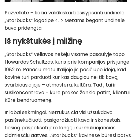
Pažvelkite – kokia valiūkiškai besišypsanti undinėlė
„Starbucks“ logotipe <...> Metams bėgant undinėlė
buvo pridengta.
Iš nykštukės į milžinę
„Starbucks“ vėliavos nešėju visame pasaulyje tapo
Howardas Schultzas, kuris prie kompanijos prisijungė
1982 m. Panašiu metu Italijoje jis pasičiupo idėją, kad
kavinė turi parduoti kur kas daugiau nei tik kavą,
svarbiausia joje – atmosfera, kultūra. Tad į tai ir
susikoncentravo – kūrė prekės ženklo patirtį klientui.
Kūrė bendruomenę.
Ir labai sėkmingai. Netrukus čia visi užsukdavo
pasišnekučiuoti, pasigardžiuoti kava ir skanėstais,
tiesiog paspoksoti pro langą į šurmuliuojančias
didmiesčių gatves. „Starbucks“ kavinėse būrėsi patys