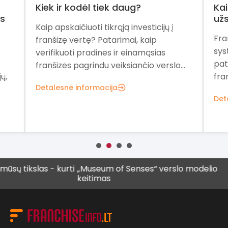
Kiek ir kodėl tiek daug?
Kai
as
užs
Kaip apskaičiuoti tikrąją investicijų į
Fra
franšizę vertę? Patarimai, kaip
sys
verifikuoti pradines ir einamąsias
pat
franšizės pagrindu veiksiančio verslo...
ų,
fra
Detalesnė informacija
Det
las - kurti
„Museum of Senses“ verslo modelio
Vis daug
keitimas
vyresnių 