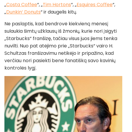
„
Costa Coffee
“, „
Tim Hortons
“, „
Esquires Coffee
“,
„
Dunkin‘ Donuts
“ ir daugelis kitų.
Ne paslaptis, kad bendrovė kiekvieną mėnesį
sulaukia šimtų užklausų iš žmonių, kurie nori įsigyti
„Starbucks“ franšizę, tačiau visus juos jiems tenka
nuvilti. Nuo pat atėjimo prie „Starbucks“ vairo H.
Schultzas franšizavimu netikėjo ir pripažino, kad
verčiau nori pasiekti bene fanatišką savo kavinių
kontrolės lygį.