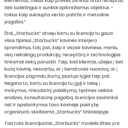
elementus, tokius kaip prekės ženklas arba receptas,
tiek sudėtingus ir sunkiai apibrėžiamus objektus –
tokius kaip sukaupta verslo patirtis ir metodinė
pagalba.“
Štai, „Starbucks“ atveju kartu su licencija tu gauni
visus tipinius „Starbucks“ kavinės interjero
sprendimus, tokį pat, kaip ir visose kavinėse, meniu,
visą reikalingą produkciją, receptūrą ir technologijas
tinkamai viską paruošti. Taip, kad klientas, užėjęs į bet
kurią kavinę, nesvarbu, ar į bendrovės nuosavą, ar į
licencijos pagrindu įkurtą, jaustųsi lygiai taip pat.
Negana to, kartu su licencija tu įgyji ir teisę į
mokymus, rinkodarinį palaikymą, tęstines veiklos
analizes, konsultacinę pagalbą, licencijos savininkai
net ir apsilankymus tavo kavinėje pasiryžę
organizuoti, skelbiama „Starbucks“ tinklalapyje.
Tad toks licencijuotas „Starbucks“ modelis išties yra