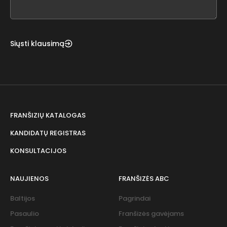
field
blank
Siųsti klausimą
FRANŠIZIŲ KATALOGAS
KANDIDATŲ REGISTRAS
KONSULTACIJOS
NAUJIENOS
FRANŠIZĖS ABC
Baltijos
Pagrindai
Pasaulio
Franšizės gavėjams