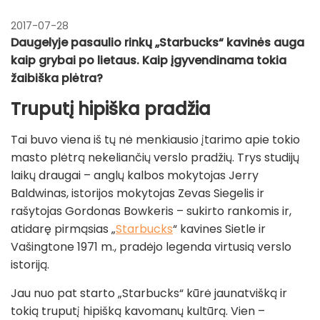
2017-07-28
Daugelyje pasaulio rinkų „Starbucks“ kavinės auga
kaip grybai po lietaus. Kaip įgyvendinama tokia
žaibiška plėtra?
Truputį hipiška pradžia
Tai buvo viena iš tų nė menkiausio įtarimo apie tokio
masto plėtrą nekeliančių verslo pradžių. Trys studijų
laikų draugai – anglų kalbos mokytojas Jerry
Baldwinas, istorijos mokytojas Zevas Siegelis ir
rašytojas Gordonas Bowkeris – sukirto rankomis ir,
atidarę pirmąsias „
Starbucks
“ kavines Sietle ir
Vašingtone 1971 m., pradėjo legenda virtusią verslo
istoriją.
Jau nuo pat starto „Starbucks“ kūrė jaunatvišką ir
tokią truputį hipišką kavomanų kultūrą. Vien –